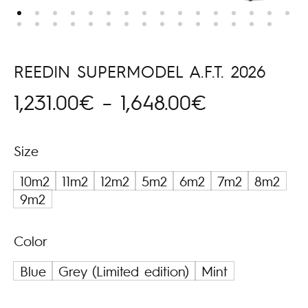
REEDIN SUPERMODEL A.F.T. 2026
Price
1,231.00
€
–
1,648.00
€
range:
Size
1,231.00€
10m2
11m2
12m2
5m2
6m2
7m2
8m2
through
9m2
1,648.00€
Color
Blue
Grey (Limited edition)
Mint