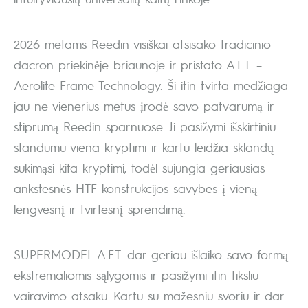
2026 metams Reedin visiškai atsisako tradicinio
dacron priekinėje briaunoje ir pristato A.F.T. –
Aerolite Frame Technology. Ši itin tvirta medžiaga
jau ne vienerius metus įrodė savo patvarumą ir
stiprumą Reedin sparnuose. Ji pasižymi išskirtiniu
standumu viena kryptimi ir kartu leidžia sklandų
sukimąsi kita kryptimi, todėl sujungia geriausias
ankstesnės HTF konstrukcijos savybes į vieną
lengvesnį ir tvirtesnį sprendimą.
SUPERMODEL A.F.T. dar geriau išlaiko savo formą
ekstremaliomis sąlygomis ir pasižymi itin tiksliu
vairavimo atsaku. Kartu su mažesniu svoriu ir dar