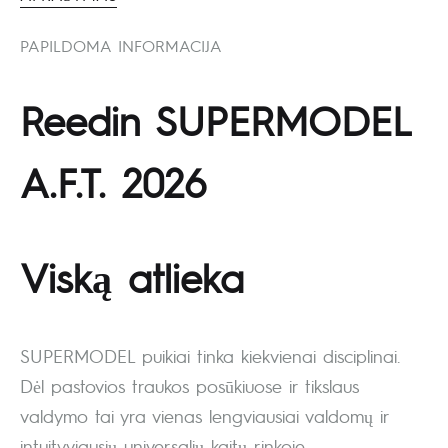
PAPILDOMA INFORMACIJA
Reedin SUPERMODEL
A.F.T. 2026
Viską atlieka
SUPERMODEL puikiai tinka kiekvienai disciplinai.
Dėl pastovios traukos posūkiuose ir tikslaus
valdymo tai yra vienas lengviausiai valdomų ir
intuityviausių universalių kaitų rinkoje.