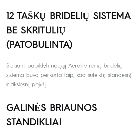
12 TAŠKŲ BRIDELIŲ SISTEMA
BE SKRITULIŲ
(PATOBULINTA)
Siekiant papildyti naująjį Aerolite rėmą, bridelių
sistema buvo perkurta taip, kad suteiktų standesnį
ir tikslesnį pojūtį.
GALINĖS BRIAUNOS
STANDIKLIAI