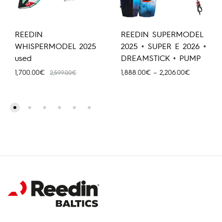
REEDIN
REEDIN SUPERMODEL
WHISPERMODEL 2025
2025 + SUPER E 2026 +
used
DREAMSTICK + PUMP
Price
1,700.00
€
1,888.00
€
–
2,206.00
€
2,599.00
€
range:
1,888.00€
through
2,206.00€