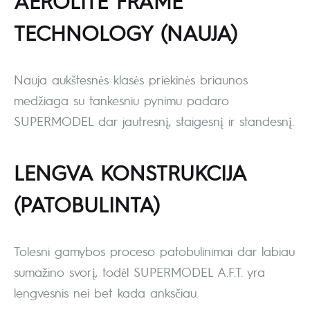
AEROLITE FRAME
TECHNOLOGY (NAUJA)
Nauja aukštesnės klasės priekinės briaunos
medžiaga su tankesniu pynimu padaro
SUPERMODEL dar jautresnį, staigesnį ir standesnį.
LENGVA KONSTRUKCIJA
(PATOBULINTA)
Tolesni gamybos proceso patobulinimai dar labiau
sumažino svorį, todėl SUPERMODEL A.F.T. yra
lengvesnis nei bet kada anksčiau.