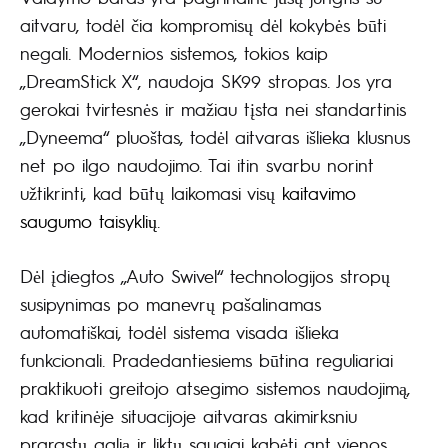
aitvaru, todėl čia kompromisų dėl kokybės būti
negali. Modernios sistemos, tokios kaip
„DreamStick X“, naudoja SK99 stropas. Jos yra
gerokai tvirtesnės ir mažiau tįsta nei standartinis
„Dyneema“ pluoštas, todėl aitvaras išlieka klusnus
net po ilgo naudojimo. Tai itin svarbu norint
užtikrinti, kad būtų laikomasi visų
kaitavimo
saugumo taisyklių
.
Dėl įdiegtos „Auto Swivel“ technologijos stropų
susipynimas po manevrų pašalinamas
automatiškai, todėl sistema visada išlieka
funkcionali. Pradedantiesiems būtina reguliariai
praktikuoti greitojo atsegimo sistemos naudojimą,
kad kritinėje situacijoje aitvaras akimirksniu
prarastų galią ir liktų saugiai kabėti ant vienos