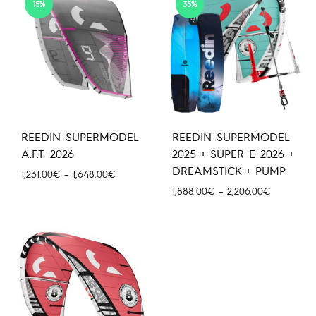
15%
35%
REEDIN SUPERMODEL
REEDIN SUPERMODEL
A.F.T. 2026
2025 + SUPER E 2026 +
DREAMSTICK + PUMP
Price
1,231.00
€
–
1,648.00
€
range:
Price
1,888.00
€
–
2,206.00
€
1,231.00€
range:
through
1,888.00€
1,648.00€
through
2,206.00€