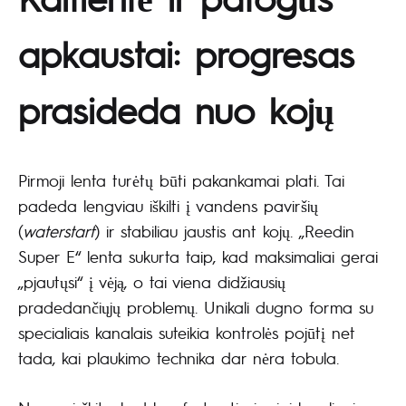
apkaustai: progresas
prasideda nuo kojų
Pirmoji lenta turėtų būti pakankamai plati. Tai
padeda lengviau iškilti į vandens paviršių
(
waterstart
) ir stabiliau jaustis ant kojų. „Reedin
Super E“ lenta sukurta taip, kad maksimaliai gerai
„pjautųsi“ į vėją, o tai viena didžiausių
pradedančiųjų problemų. Unikali dugno forma su
specialiais kanalais suteikia kontrolės pojūtį net
tada, kai plaukimo technika dar nėra tobula.