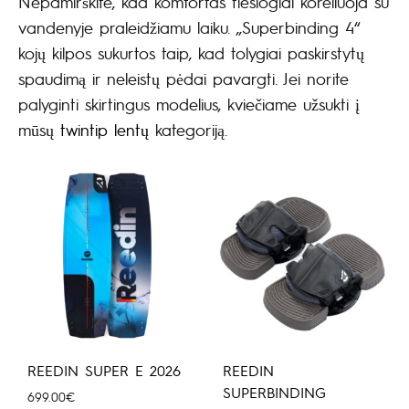
Nepamirškite, kad komfortas tiesiogiai koreliuoja su
vandenyje praleidžiamu laiku. „Superbinding 4“
kojų kilpos sukurtos taip, kad tolygiai paskirstytų
spaudimą ir neleistų pėdai pavargti. Jei norite
palyginti skirtingus modelius, kviečiame užsukti į
mūsų
twintip lentų
kategoriją.
REEDIN SUPER E 2026
REEDIN
SUPERBINDING
699.00
€