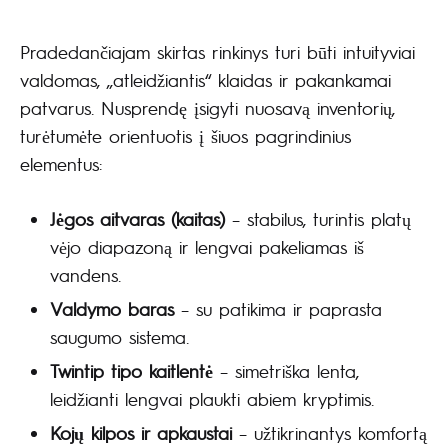
Pradedančiajam skirtas rinkinys turi būti intuityviai
valdomas, „atleidžiantis“ klaidas ir pakankamai
patvarus. Nusprendę įsigyti nuosavą inventorių,
turėtumėte orientuotis į šiuos pagrindinius
elementus:
Jėgos aitvaras (kaitas)
– stabilus, turintis platų
vėjo diapazoną ir lengvai pakeliamas iš
vandens.
Valdymo baras
– su patikima ir paprasta
saugumo sistema.
Twintip tipo kaitlentė
– simetriška lenta,
leidžianti lengvai plaukti abiem kryptimis.
Kojų kilpos ir apkaustai
– užtikrinantys komfortą