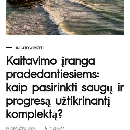
UNCATEGORIZED
Kaitavimo įranga
pradedantiesiems:
kaip pasirinkti saugų ir
progresą užtikrinantį
komplektą?
19 GEGUŽĖS, 2026
0 SHARE