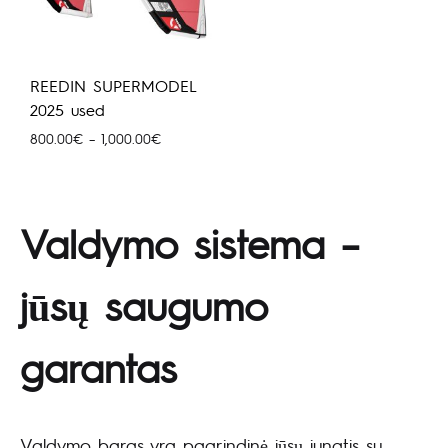
REEDIN SUPERMODEL
2025 used
Price
800.00
€
–
1,000.00
€
range:
800.00€
through
1,000.00€
Valdymo sistema –
jūsų saugumo
garantas
Valdymo baras yra pagrindinė jūsų jungtis su