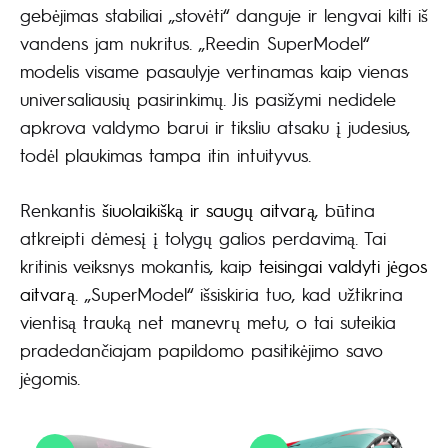
gebėjimas stabiliai „stovėti“ danguje ir lengvai kilti iš
vandens jam nukritus. „Reedin SuperModel“
modelis visame pasaulyje vertinamas kaip vienas
universaliausių pasirinkimų. Jis pasižymi nedidele
apkrova valdymo barui ir tiksliu atsaku į judesius,
todėl plaukimas tampa itin intuityvus.
Renkantis
šiuolaikišką ir saugų aitvarą
, būtina
atkreipti dėmesį į tolygų galios perdavimą. Tai
kritinis veiksnys mokantis, kaip
teisingai valdyti jėgos
aitvarą
. „SuperModel“ išsiskiria tuo, kad užtikrina
vientisą trauką net manevrų metu, o tai suteikia
pradedančiajam papildomo pasitikėjimo savo
jėgomis.