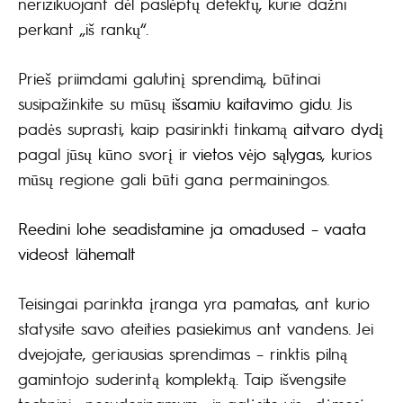
nerizikuojant dėl paslėptų defektų, kurie dažni
perkant „iš rankų“.
Prieš priimdami galutinį sprendimą, būtinai
susipažinkite su mūsų
išsamiu kaitavimo gidu
. Jis
padės suprasti, kaip pasirinkti tinkamą
aitvaro dydį
pagal jūsų kūno svorį ir
vietos vėjo sąlygas
, kurios
mūsų regione gali būti gana permainingos.
Reedini lohe seadistamine ja omadused – vaata
videost lähemalt
Teisingai parinkta įranga yra pamatas, ant kurio
statysite savo ateities pasiekimus ant vandens. Jei
dvejojate, geriausias sprendimas – rinktis pilną
gamintojo suderintą komplektą. Taip išvengsite