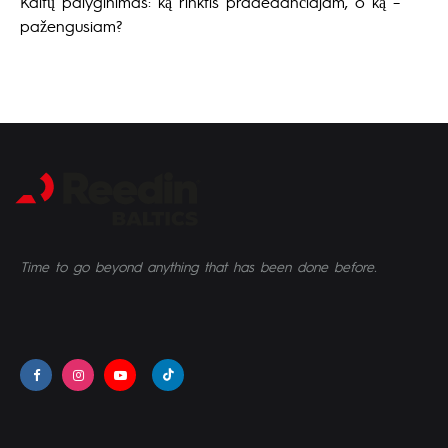
Kaitų palyginimas: ką rinktis pradedančiajam, o ką –
pažengusiam?
Time to go beyond anything that has been done before.