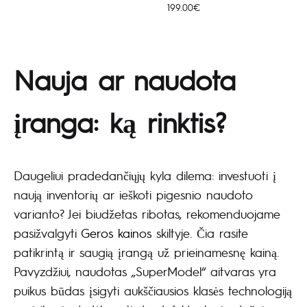
199.00
€
Nauja ar naudota
įranga: ką rinktis?
Daugeliui pradedančiųjų kyla dilema: investuoti į
naują inventorių ar ieškoti pigesnio naudoto
varianto? Jei biudžetas ribotas, rekomenduojame
pasižvalgyti
Geros kainos
skiltyje. Čia rasite
patikrintą ir saugią įrangą už prieinamesnę kainą.
Pavyzdžiui, naudotas „SuperModel“ aitvaras yra
puikus būdas įsigyti aukščiausios klasės technologiją