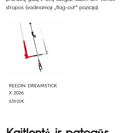
stropos (vadinamoji „flag-out“ pozicija).
REEDIN DREAMSTICK
X 2026
639.00
€
Kaitlentė ir patogūs