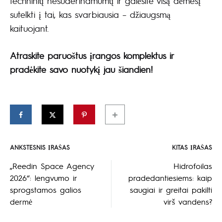
techninių nesuderinamumų ir galėsite visą dėmesį
sutelkti į tai, kas svarbiausia – džiaugsmą
kaituojant.
Atraskite paruoštus įrangos komplektus ir
pradėkite savo nuotykį jau šiandien!
ANKSTESNIS ĮRAŠAS
KITAS ĮRAŠAS
Įrašo
„Reedin Space Agency
Hidrofoilas
2026“: lengvumo ir
pradedantiesiems: kaip
naršymas
sprogstamos galios
saugiai ir greitai pakilti
dermė
virš vandens?