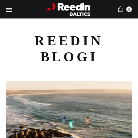
Preki
0
REEDIN
BLOGI