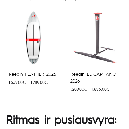
Reedin FEATHER 2026
Reedin EL CAPITANO
2026
Price
1,639.00
€
–
1,789.00
€
range:
Price
1,209.00
€
–
1,895.00
€
1,639.00€
range:
through
1,209.00€
1,789.00€
through
1,895.00€
Ritmas ir pusiausvyra: