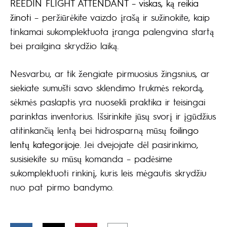
REEDIN FLIGHT ATTENDANT – viskas, ką reikia
žinoti
– peržiūrėkite vaizdo įrašą ir sužinokite, kaip
tinkamai sukomplektuota įranga palengvina startą
bei prailgina skrydžio laiką.
Nesvarbu, ar tik žengiate pirmuosius žingsnius, ar
siekiate sumušti savo sklendimo trukmės rekordą,
sėkmės paslaptis yra nuosekli praktika ir teisingai
parinktas inventorius. Išsirinkite jūsų svorį ir įgūdžius
atitinkančią lentą bei hidrosparną mūsų
foilingo
lentų kategorijoje
. Jei dvejojate dėl pasirinkimo,
susisiekite su mūsų komanda – padėsime
sukomplektuoti rinkinį, kuris leis mėgautis skrydžiu
nuo pat pirmo bandymo.