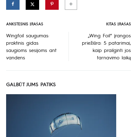
ANKSTESNIS ĮRAŠAS
KITAS ĮRAŠAS
Įrašo
Wingfoil saugumas:
„Wing Foil“ įrangos
praktinis gidas
priežiūra: 5 patarimai,
naršymas
saugioms sesijoms ant
kaip prailginti jos
vandens
tarnavimo laiką
GALBŪT JUMS PATIKS