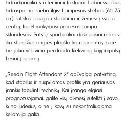
hidrodinamika yra lemiami faktoriai. Labai svarbus
hidrosparno stiebo ilgis
: trumpesnis stiebas (60–75
cm) suteikia daugiau stabilumo ir žemesnį svorio
centrą, todėl mokymosi procesas tampa
sklandesnis. Patyrę sportininkai dažniausiai renkasi
itin standžius anglies pluošto komponentus, kurie
be jokio vėlavimo perduoda kiekvieną kojų impulsą
tiesiai į sparną.
„Reedin Flight Attendant 2“ apžvalga
patvirtina,
kad stabilus ir nuspėjamas profilis yra geriausias
įrankis tobulinti techniką. Kai įranga elgiasi
prognozuojamai, galite visą dėmesį sutelkti į savo
kūno judesius, o ne į kovą su nekontroliuojama
keliamąja galia.