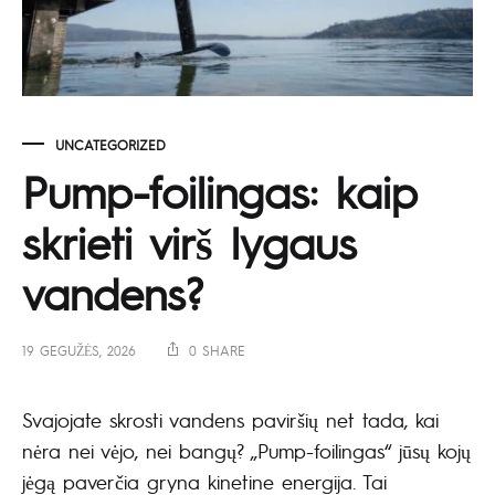
UNCATEGORIZED
Pump-foilingas: kaip
skrieti virš lygaus
vandens?
19 GEGUŽĖS, 2026
0 SHARE
Svajojate skrosti vandens paviršių net tada, kai
nėra nei vėjo, nei bangų? „Pump-foilingas“ jūsų kojų
jėgą paverčia gryna kinetine energija. Tai