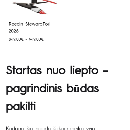
Reedin StewardFoil
2026
Price
849.00
€
–
949.00
€
range:
849.00€
through
949.00€
Startas nuo liepto –
pagrindinis būdas
pakilti
Kadangi šiai sporto šakai nereikia vėjo,