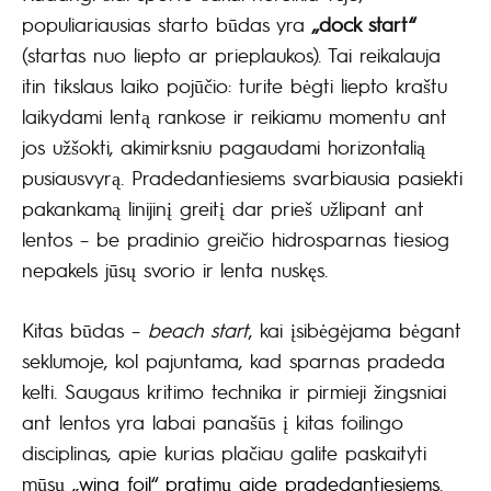
populiariausias starto būdas yra
„dock start“
(startas nuo liepto ar prieplaukos). Tai reikalauja
itin tikslaus laiko pojūčio: turite bėgti liepto kraštu
laikydami lentą rankose ir reikiamu momentu ant
jos užšokti, akimirksniu pagaudami horizontalią
pusiausvyrą. Pradedantiesiems svarbiausia pasiekti
pakankamą linijinį greitį dar prieš užlipant ant
lentos – be pradinio greičio hidrosparnas tiesiog
nepakels jūsų svorio ir lenta nuskęs.
Kitas būdas –
beach start
, kai įsibėgėjama bėgant
seklumoje, kol pajuntama, kad sparnas pradeda
kelti. Saugaus kritimo technika ir pirmieji žingsniai
ant lentos yra labai panašūs į kitas foilingo
disciplinas, apie kurias plačiau galite paskaityti
mūsų
„wing foil“ pratimų gide pradedantiesiems
.