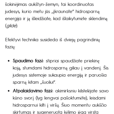
šokinėjimas aukštyn-žemyn; tai koordinuotas
judesys, kurio metu jūs „įkraunate“ hidrosparną
energija ir ją išleidžiate, kad išlaikytumėte sklendimą
(
glide
).
Efektyvi technika susideda iš dviejų pagrindinių
fazių:
Spaudimo fazė
: stipriai spaudžiate priekinę
koją, stumdami hidrosparną giliau į vandenį. Šis
judesys sistemoje sukaupia energiją ir paruošia
sparną kitam „šuoliui“.
Atpalaidavimo fazė
: akimirksniu kilstelėjate savo
kūno svorį (lyg lengvai pašoktumėte), leisdami
hidrosparnui kilti į viršų. Šiuo momentu aukščio
skirtumas ir sugeneruota kėlimo jėga virsta