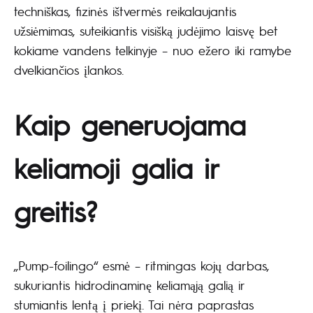
techniškas, fizinės ištvermės reikalaujantis
užsiėmimas, suteikiantis visišką judėjimo laisvę bet
kokiame vandens telkinyje – nuo ežero iki ramybe
dvelkiančios įlankos.
Kaip generuojama
keliamoji galia ir
greitis?
„Pump-foilingo“ esmė – ritmingas kojų darbas,
sukuriantis hidrodinaminę keliamąją galią ir
stumiantis lentą į priekį. Tai nėra paprastas