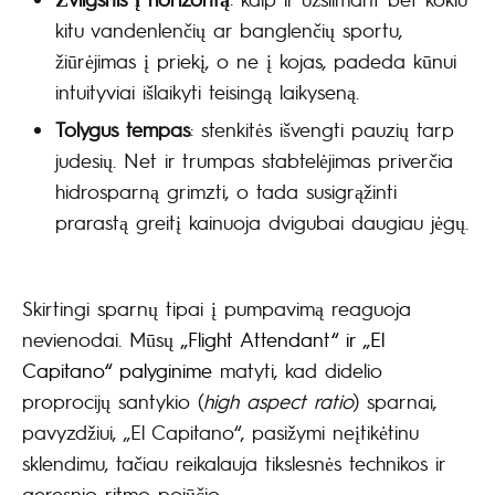
kitu vandenlenčių ar banglenčių sportu,
žiūrėjimas į priekį, o ne į kojas, padeda kūnui
intuityviai išlaikyti teisingą laikyseną.
Tolygus tempas
: stenkitės išvengti pauzių tarp
judesių. Net ir trumpas stabtelėjimas priverčia
hidrosparną grimzti, o tada susigrąžinti
prarastą greitį kainuoja dvigubai daugiau jėgų.
Skirtingi sparnų tipai į pumpavimą reaguoja
nevienodai. Mūsų
„Flight Attendant“ ir „El
Capitano“ palyginime
matyti, kad didelio
proprocijų santykio (
high aspect ratio
) sparnai,
pavyzdžiui, „El Capitano“, pasižymi neįtikėtinu
sklendimu, tačiau reikalauja tikslesnės technikos ir
geresnio ritmo pojūčio.