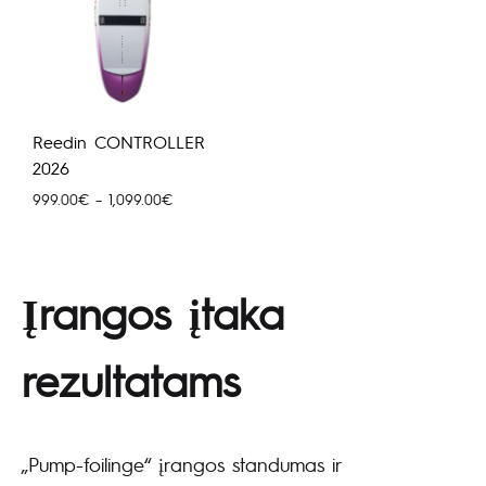
Reedin CONTROLLER
2026
Price
999.00
€
–
1,099.00
€
range:
999.00€
through
1,099.00€
Įrangos įtaka
rezultatams
„Pump-foilinge“ įrangos standumas ir