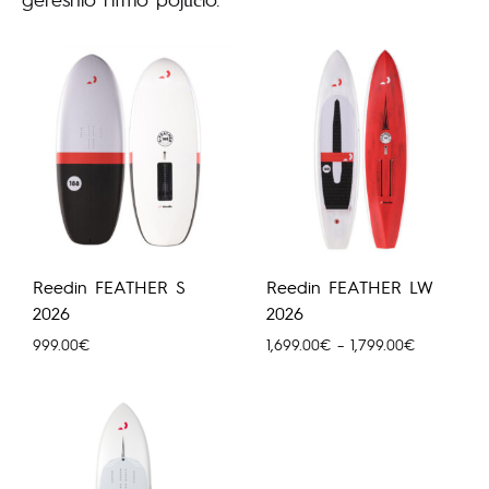
Reedin FEATHER S
Reedin FEATHER LW
2026
2026
Price
999.00
€
1,699.00
€
–
1,799.00
€
range:
1,699.00€
through
1,799.00€