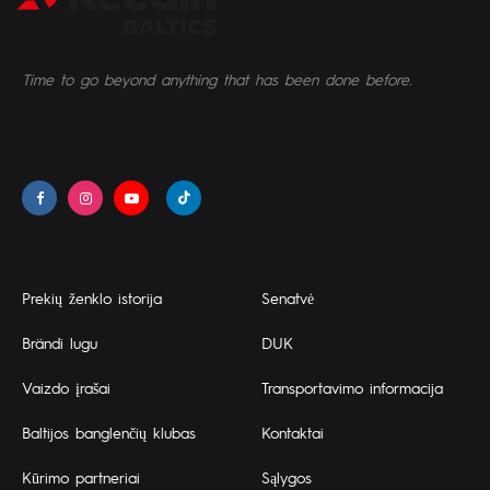
Time to go beyond anything that has been done before.
Prekių ženklo istorija
Senatvė
Brändi lugu
DUK
Vaizdo įrašai
Transportavimo informacija
Baltijos banglenčių klubas
Kontaktai
Kūrimo partneriai
Sąlygos