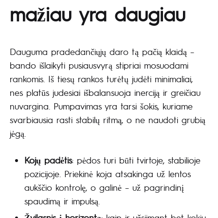
mažiau yra daugiau
Dauguma pradedančiųjų daro tą pačią klaidą –
bando išlaikyti pusiausvyrą stipriai mosuodami
rankomis. Iš tiesų rankos turėtų judėti minimaliai,
nes platūs judesiai išbalansuoja inerciją ir greičiau
nuvargina. Pumpavimas yra tarsi šokis, kuriame
svarbiausia rasti stabilų ritmą, o ne naudoti grubią
jėgą.
Kojų padėtis
: pėdos turi būti tvirtoje, stabilioje
pozicijoje. Priekinė koja atsakinga už lentos
aukščio kontrolę, o galinė – už pagrindinį
spaudimą ir impulsą.
Žvilgsnis į horizontą
: kaip ir užsiimant bet kokiu