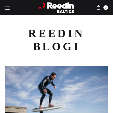
Preki
0
REEDIN
BLOGI