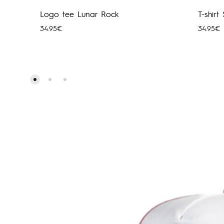
Logo tee Lunar Rock
T-shirt
34.95
€
34.95
€