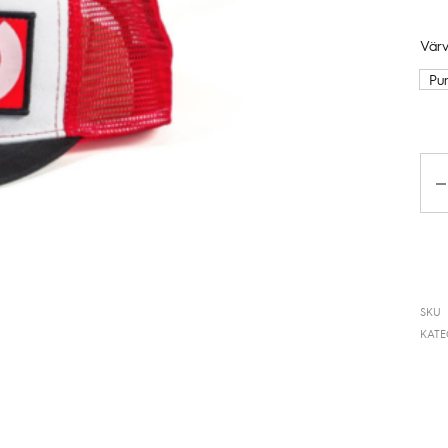
Värv
Pu
Ko
SKU
KAT