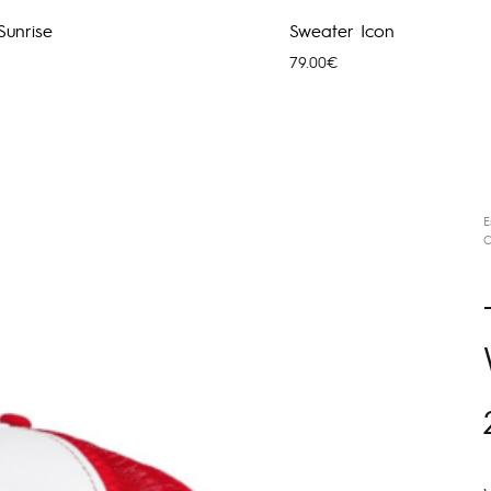
 Sunrise
Sweater Icon
79.00
€
E
C