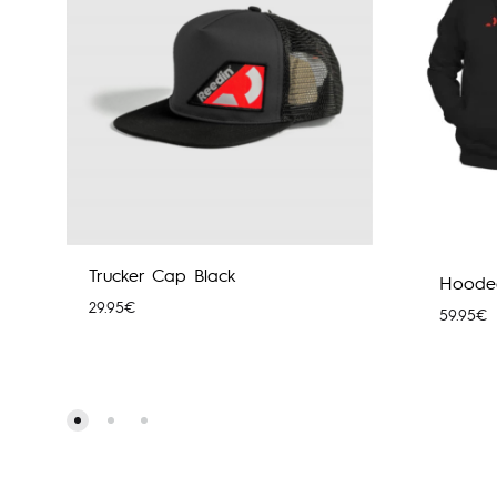
Trucker Cap Black
Hoode
29.95
€
59.95
€