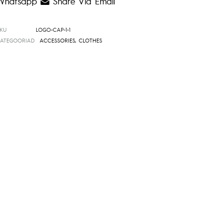
Whatsapp
Share Via Email
SKU
LOGO-CAP-1-1
KATEGOORIAD
ACCESSORIES
,
CLOTHES