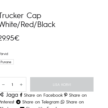
navigeerimine
Trucker Cap
White/Red/Black
29.95
€
Värvid
Punane
Kogus
LISA KORVI
Jaga
Share on Facebook
Share on
Pinterest
Share on Telegram
Share on