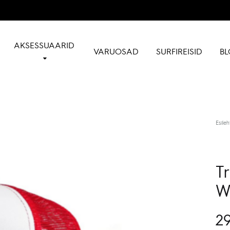
AKSESSUAARID
VARUOSAD
SURFIREISID
BL
Esileh
T
W
29