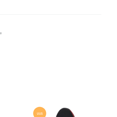
e
UUS