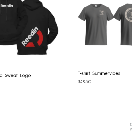
T-shirt Summervibes
d Sweat Logo
34.95
€
E
W