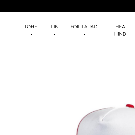
LOHE
TIIB
FOILILAUAD
HEA
HIND
Reedin
Official
Baltics
reseller
of
Reedin
in
Baltics