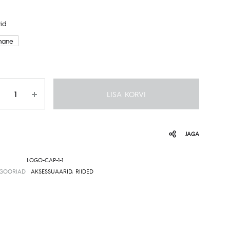
id
nane
gus
LISA KORVI
JAGA
LOGO-CAP-1-1
EGOORIAD
AKSESSUAARID
,
RIIDED