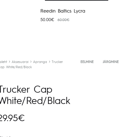
Reedin Baltics Lycra
50.00
€
60.00
€
sileht
Aksesuarai
Apranga
Trucker
Toote
EELMINE
JÄRGMINE
ap White/Red/Black
navigeerimine
Trucker Cap
White/Red/Black
29.95
€