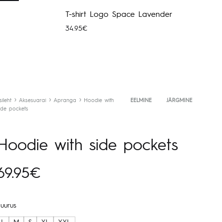
T-shirt Logo Space Lavender
34.95
€
sileht
Aksesuarai
Apranga
Hoodie with
Toote
EELMINE
JÄRGMINE
ide pockets
navigeerimine
Hoodie with side pockets
69.95
€
Suurus
L
M
S
XL
XXL