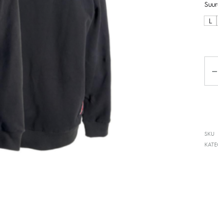
Suur
L
Ko
SKU
KAT