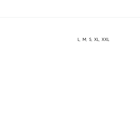
L
,
M
,
S
,
XL
,
XXL