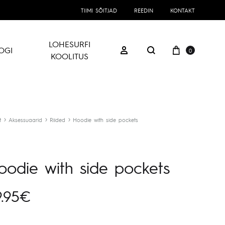
TIIMI SÕITJAD
REEDIN
KONTAKT
LOHESURFI
Ostukorv
Logi sisse
OGI
0
Otsing
KOOLITUS
t
Aksessuaarid
Riided
Hoodie with side pockets
oodie with side pockets
.95
€