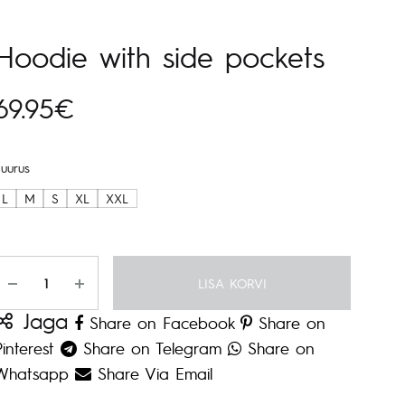
navigeerimine
Hoodie with side pockets
69.95
€
Suurus
L
M
S
XL
XXL
Kogus
LISA KORVI
Jaga
Share on Facebook
Share on
Pinterest
Share on Telegram
Share on
Whatsapp
Share Via Email