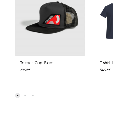
Trucker Cap Black
T-shirt
29.95
€
34.95
€