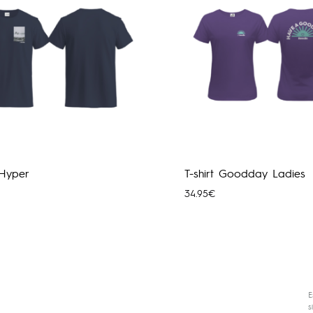
 Hyper
T-shirt Goodday Ladies
34.95
€
E
s