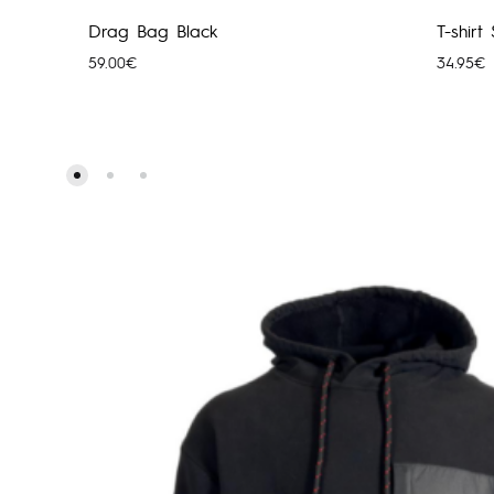
Drag Bag Black
T-shir
59.00
€
34.95
€