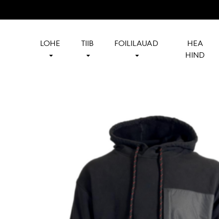
LOHE
TIIB
FOILILAUAD
HEA
HIND
Reedin
Official
Baltics
reseller
of
Reedin
in
Baltics