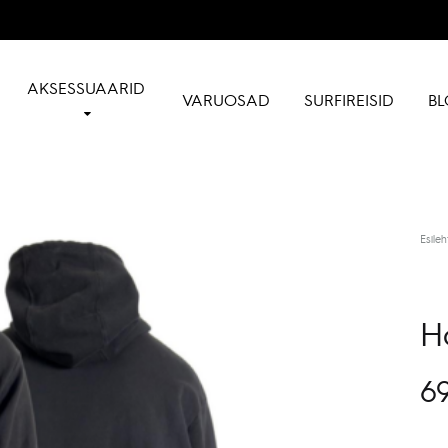
AKSESSUAARID
VARUOSAD
SURFIREISID
BL
Esileh
H
69