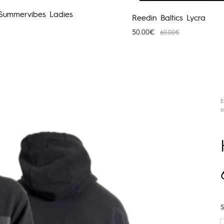
t Summervibes Ladies
Reedin Baltics Lycra
50.00
€
60.00
€
E
s