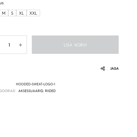
us
M
S
XL
XXL
gus
LISA KORVI
JAGA
HOODED-SWEAT-LOGO-1
EGOORIAD
AKSESSUAARID
,
RIIDED