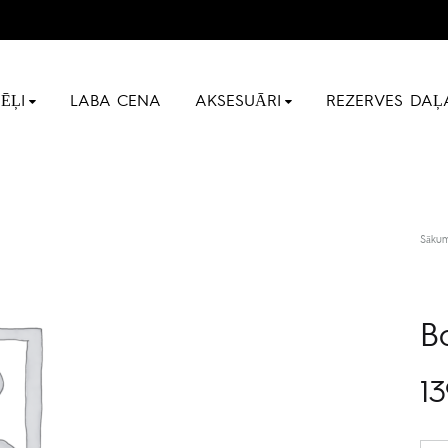
ĒĻI
LABA CENA
AKSESUĀRI
REZERVES DAĻ
Sāku
B
13