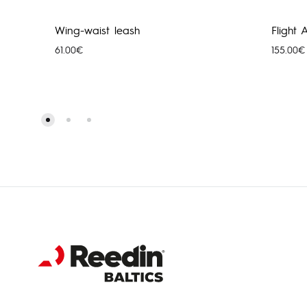
Wing-waist leash
Flight
61.00
€
155.00
€