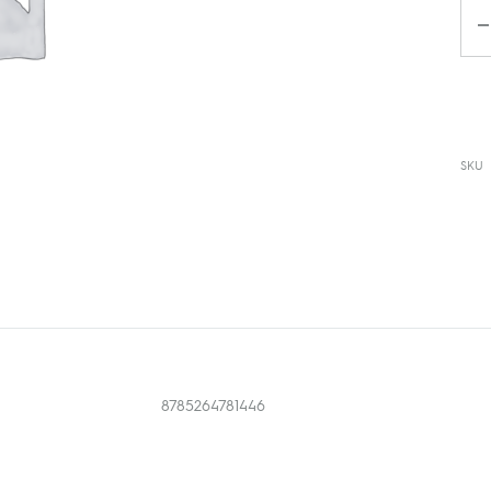
Da
SKU
8785264781446