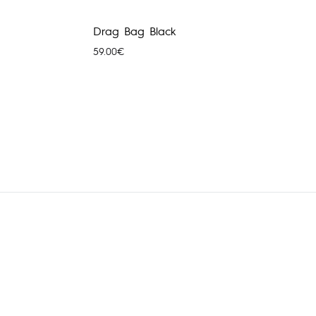
Drag Bag Black
59.00
€