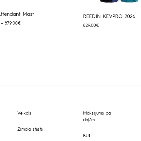
 Attendant Mast
REEDIN KEVPRO 2026
Price
–
879.00
€
829.00
€
range:
155.00€
through
879.00€
Veikals
Maksājums pa
daļām
Zīmola stāsts
BUJ