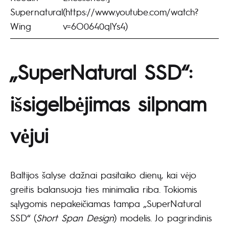
Supernatural
(https://www.youtube.com/watch?
Wing
v=6O0640qlYs4)
„SuperNatural SSD“:
išsigelbėjimas silpnam
vėjui
Baltijos šalyse dažnai pasitaiko dienų, kai vėjo
greitis balansuoja ties minimalia riba. Tokiomis
sąlygomis nepakeičiamas tampa „SuperNatural
SSD“ (
Short Span Design
) modelis. Jo pagrindinis