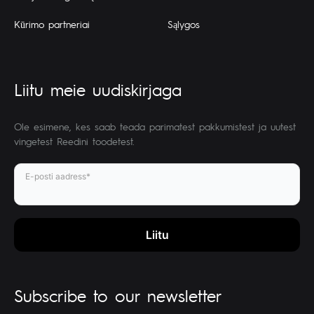
Kūrimo partneriai
Sąlygos
Liitu meie uudiskirjaga
Ole esimene, kes saab teada parimatest pakkumistest ja uutest
vingetest Reedini toodetest.
E-posti aadress*
Subscribe to our newsletter