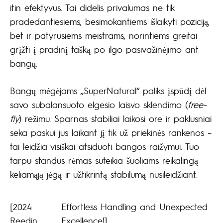
itin efektyvus. Tai didelis privalumas ne tik
pradedantiesiems, besimokantiems išlaikyti poziciją,
bet ir patyrusiems meistrams, norintiems greitai
grįžti į pradinį tašką po ilgo pasivažinėjimo ant
bangų.
Bangų mėgėjams „SuperNatural“ paliks įspūdį dėl
savo subalansuoto elgesio laisvo sklendimo (
free-
fly
) režimu. Sparnas stabiliai laikosi ore ir paklusniai
seka paskui jus laikant jį tik už priekinės rankenos –
tai leidžia visiškai atsiduoti bangos raižymui. Tuo
tarpu standus rėmas suteikia šuoliams reikalingą
keliamąją jėgą ir užtikrintą stabilumą nusileidžiant.
[2024
Effortless Handling and Unexpected
Reedin
Excellence!]