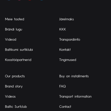
Meie tooted
Järelmaks
Brändi lugu
KKK
Videod
Transpordiinfo
Baltikumi surfiklubi
Kontakt
Koostööpartnerid
Tingimused
Our products
Buy on installments
Brand story
FAQ
Videos
Transport information
Baltic Surfclub
Contact