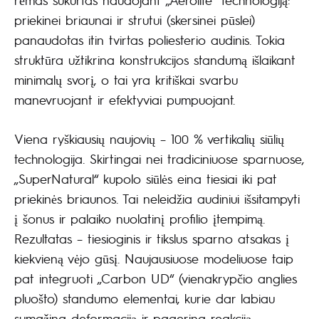
priekinei briaunai ir strutui (skersinei pūslei)
panaudotas itin tvirtas poliesterio audinis. Tokia
struktūra užtikrina konstrukcijos standumą išlaikant
minimalų svorį, o tai yra kritiškai svarbu
manevruojant ir efektyviai pumpuojant.
Viena ryškiausių naujovių – 100 % vertikalių siūlių
technologija. Skirtingai nei tradiciniuose sparnuose,
„SuperNatural“ kupolo siūlės eina tiesiai iki pat
priekinės briaunos. Tai neleidžia audiniui išsitampyti
į šonus ir palaiko nuolatinį profilio įtempimą.
Rezultatas – tiesioginis ir tikslus sparno atsakas į
kiekvieną vėjo gūsį. Naujausiuose modeliuose taip
pat integruoti „Carbon UD“ (vienakrypčio anglies
pluošto) standumo elementai, kurie dar labiau
sumažina deformaciją ir pagerina reakciją.