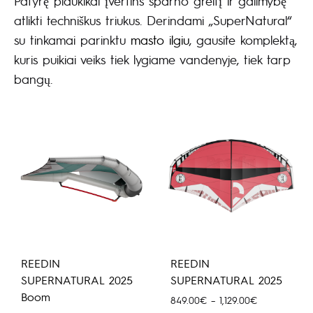
Patyrę plaukikai įvertins sparno greitį ir galimybę
atlikti techniškus triukus. Derindami „SuperNatural“
su tinkamai parinktu
masto ilgiu
, gausite komplektą,
kuris puikiai veiks tiek lygiame vandenyje, tiek tarp
bangų.
REEDIN
REEDIN
SUPERNATURAL 2025
SUPERNATURAL 2025
Boom
Hinnavahemi
849.00
€
–
1,129.00
€