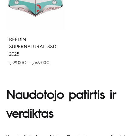
REEDIN
SUPERNATURAL SSD
2025
Hinnavahemik:
1,199.00
€
–
1,349.00
€
1,199.00€
kuni
1,349.00€
Naudotojo patirtis ir
verdiktas