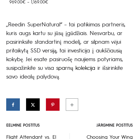
849.00€
Hinnavahemik:
969.00
€
–
1,169.00
€
kuni
969.00€
1,129.00€
kuni
1,169.00€
„Reedin SuperNatural“ – tai patikimas partneris,
kuris augs kartu su jūsų įgūdžiais. Nesvarbu, ar
pasirinksite standartinį modelį, ar silpnam vėjui
pritaikytą SSD versiją, tai investicija į aukščiausią
kokybę. Jei esate pasiruošę naujiems potyriams,
susipažinkite su visa
sparnų kolekcija
ir išsirinkite
savo idealų palydovą.
EELMINE POSTITUS
JÄRGMINE POSTITUS
Postituse
Flight Attendant vs. El
Choosing Your Wing