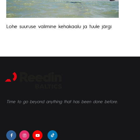
Lohe suuruse valimine kehakaalu ja tuule järgi
Time to go beyond anything that has been done before.