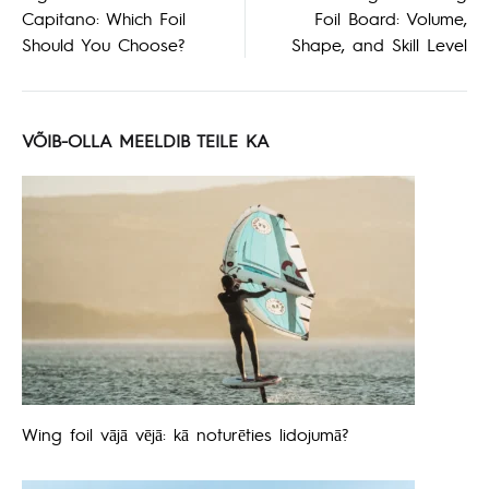
Capitano: Which Foil
Foil Board: Volume,
navigeerimine
Should You Choose?
Shape, and Skill Level
VÕIB-OLLA MEELDIB TEILE KA
Wing foil vājā vējā: kā noturēties lidojumā?