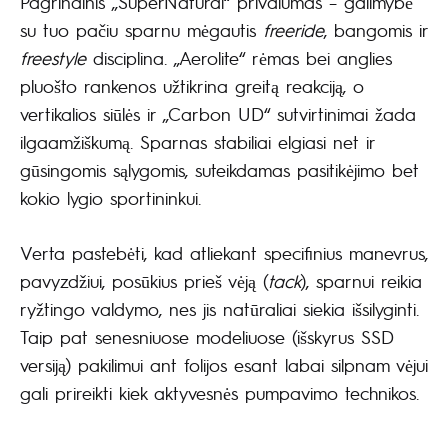
Pagrindinis „SuperNatural“ privalumas – galimybė
su tuo pačiu sparnu mėgautis
freeride
, bangomis ir
freestyle
disciplina. „Aerolite“ rėmas bei anglies
pluošto rankenos užtikrina greitą reakciją, o
vertikalios siūlės ir „Carbon UD“ sutvirtinimai žada
ilgaamžiškumą. Sparnas stabiliai elgiasi net ir
gūsingomis sąlygomis, suteikdamas pasitikėjimo bet
kokio lygio sportininkui.
Verta pastebėti, kad atliekant specifinius manevrus,
pavyzdžiui, posūkius prieš vėją (
tack
), sparnui reikia
ryžtingo valdymo, nes jis natūraliai siekia išsilyginti.
Taip pat senesniuose modeliuose (išskyrus SSD
versiją) pakilimui ant folijos esant labai silpnam vėjui
gali prireikti kiek aktyvesnės pumpavimo technikos.