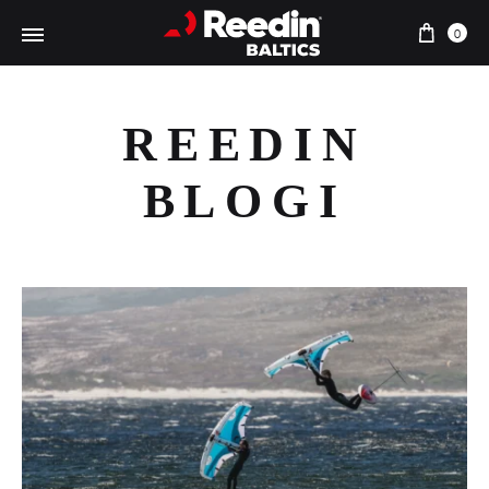
Ostu
0
REEDIN
BLOGI