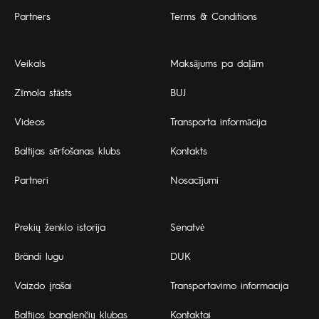
Partners
Terms & Conditions
Veikals
Maksājums pa daļām
Zīmola stāsts
BUJ
Videos
Transporta informācija
Baltijas sērfošanas klubs
Kontakts
Partneri
Nosacījumi
Prekių ženklo istorija
Senatvė
Brändi lugu
DUK
Vaizdo įrašai
Transportavimo informacija
Baltijos banglenčių klubas
Kontaktai