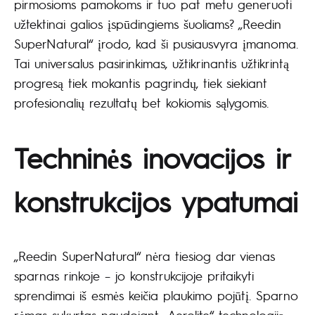
pirmosioms pamokoms ir tuo pat metu generuoti
užtektinai galios įspūdingiems šuoliams? „Reedin
SuperNatural“ įrodo, kad ši pusiausvyra įmanoma.
Tai universalus pasirinkimas, užtikrinantis užtikrintą
progresą tiek mokantis pagrindų, tiek siekiant
profesionalių rezultatų bet kokiomis sąlygomis.
Techninės inovacijos ir
konstrukcijos ypatumai
„Reedin SuperNatural“ nėra tiesiog dar vienas
sparnas rinkoje – jo konstrukcijoje pritaikyti
sprendimai iš esmės keičia plaukimo pojūtį. Sparno
rėmas sukurtas naudojant „Aerolite“ technologiją: