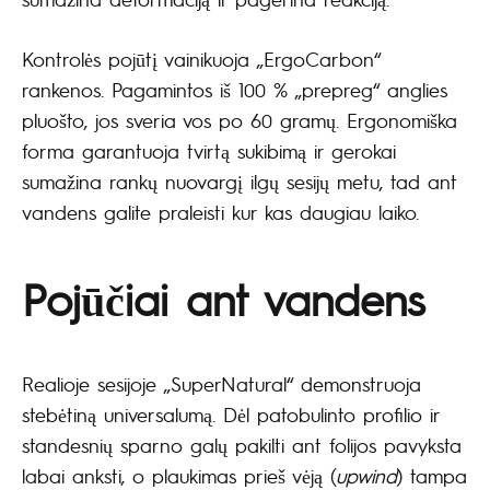
Kontrolės pojūtį vainikuoja „ErgoCarbon“
rankenos. Pagamintos iš 100 % „prepreg“ anglies
pluošto, jos sveria vos po 60 gramų. Ergonomiška
forma garantuoja tvirtą sukibimą ir gerokai
sumažina rankų nuovargį ilgų sesijų metu, tad ant
vandens galite praleisti kur kas daugiau laiko.
Pojūčiai ant vandens
Realioje sesijoje „SuperNatural“ demonstruoja
stebėtiną universalumą. Dėl patobulinto profilio ir
standesnių sparno galų pakilti ant folijos pavyksta
labai anksti, o plaukimas prieš vėją (
upwind
) tampa