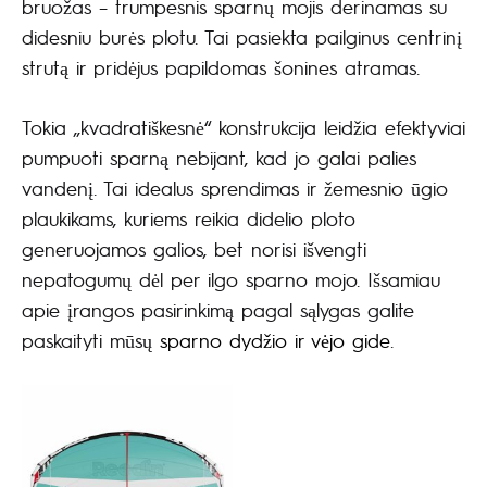
bruožas – trumpesnis sparnų mojis derinamas su
didesniu burės plotu. Tai pasiekta pailginus centrinį
strutą ir pridėjus papildomas šonines atramas.
Tokia „kvadratiškesnė“ konstrukcija leidžia efektyviai
pumpuoti sparną nebijant, kad jo galai palies
vandenį. Tai idealus sprendimas ir žemesnio ūgio
plaukikams, kuriems reikia didelio ploto
generuojamos galios, bet norisi išvengti
nepatogumų dėl per ilgo sparno mojo. Išsamiau
apie įrangos pasirinkimą pagal sąlygas galite
paskaityti mūsų
sparno dydžio ir vėjo gide
.