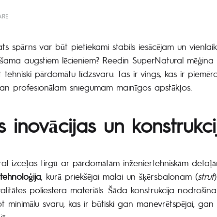
ARE
ts spārns var būt pietiekami stabils iesācējam un vienlai
ešama augstiem lēcieniem? Reedin SuperNatural mēģina a
 tehniski pārdomātu līdzsvaru. Tas ir vings, kas ir piemē
gan profesionālam sniegumam mainīgos apstākļos.
s inovācijas un konstrukci
l izceļas tirgū ar pārdomātām inženiertehniskām detaļ
 tehnoloģija
, kurā priekšējai malai un šķērsbalonam (
strut
valitātes poliestera materiāls. Šāda konstrukcija nodrošin
ot minimālu svaru, kas ir būtiski gan manevrētspējai, gan 
ā.