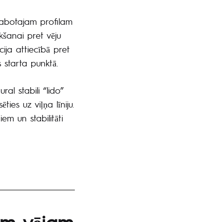
labotajam profilam
kšanai pret vēju
cija attiecībā pret
s starta punktā.
al stabili “lido”
ties uz viļņa līniju.
niem un stabilitāti
am vējam