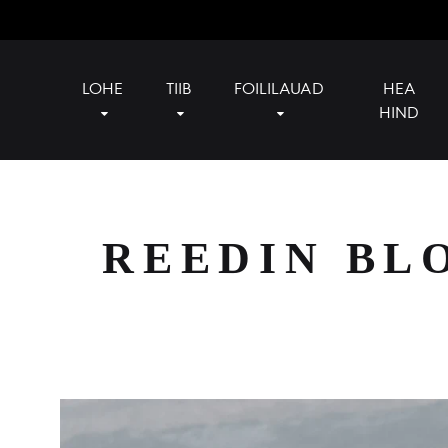
LOHE
TIIB
FOILILAUAD
HEA
HIND
Reedin
Official
Baltics
reseller
of
Reedin
REEDIN BL
in
Baltics