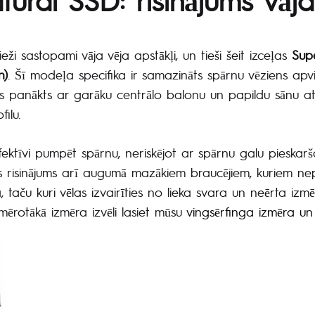
ieži sastopami vāja vēja apstākļi, un tieši šeit izceļas
Sup
n)
. Šī modeļa specifika ir samazināts spārnu vēziens apvi
s panākts ar garāku centrālo balonu un papildu sānu atb
ilu.
efektīvi pumpēt spārnu, neriskējot ar spārnu galu pieska
āls risinājums arī augumā mazākiem braucējiem, kuriem ne
 taču kuri vēlas izvairīties no lieka svara un neērta izmē
mērotākā izmēra izvēli lasiet mūsu
vingsērfinga izmēra un