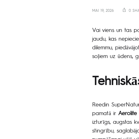
MAI 19, 2026
0 SH
Vai viens un tas pa
jaudu, kas nepieci
dilemmu, piedāvājot
soļiem uz ūdens, 
Tehniskā
Reedin SuperNatura
pamatā ir
Aerolite
izturīgs, augstas k
stingrību, saglabāj
pumpēšanai vājā vēj