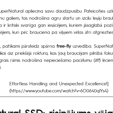
uperNatural apliecina savu daudzpusību. Pateicoties uz
nu galiem, tas nodrošina agru startu un izcilu leņķi brau
ba ir kritiski svarīga gan iesācējiem, kuriem jāsaglabā pozī
tējiem, kuri pēc brauciena pa viļņiem vēlas ātri atgrieztie
, patīkami pārsteidz spārna
free-fly
uzvedība. SuperNatur
kai aiz priekšējā roktura, kas ļauj braucējam pilnībā fokusē
ingrais rāmis nodrošina nepieciešamo pacēlumu (
lift
) lēcie
.
Effortless Handling and Unexpected Excellence!]
(https://www.youtube.com/watch?v=6O0640qlYs4)
ural SSD: risinājums vāj