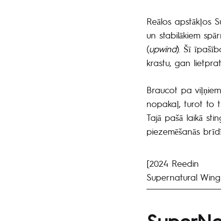
Reālos apstākļos S
un stabilākiem spār
(
upwind
). Šī īpašī
krastu, gan lietpra
Braucot pa viļņiem
nopakaļ, turot to ti
Tajā pašā laikā st
piezemēšanās brīdī
[2024 Reedin
Supernatural Wing
SuperNat