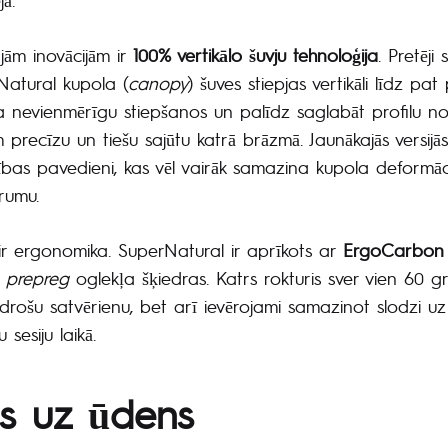
ām inovācijām ir
100% vertikālo šuvju tehnoloģija
. Pretēji
rNatural kupola (
canopy
) šuves stiepjas vertikāli līdz pat 
nevienmērīgu stiepšanos un palīdz saglabāt profilu no
precīzu un tiešu sajūtu katrā brāzmā. Jaunākajās versijās 
ības pavedieni, kas vēl vairāk samazina kupola deformāc
rumu.
r ergonomika. SuperNatural ir aprīkots ar
ErgoCarbon 
%
prepreg
oglekļa šķiedras. Katrs rokturis sver vien 60 g
 drošu satvērienu, bet arī ievērojami samazinot slodzi u
sesiju laikā.
s uz ūdens