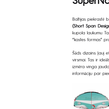
Baltijas piekrastē b
(Short Span Desig
kupola laukumu. Ta
“kastes formas” prof
Šāds dizains ļauj 
virsmai. Tas ir ide
izmēra vinga jauda,
informāciju par pie