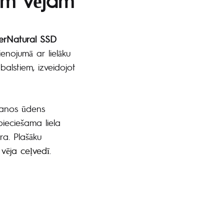
erNatural SSD
enojumā ar lielāku
alstiem, izveidojot
ršanos ūdens
pieciešama liela
ra. Plašāku
 vēja ceļvedī
.