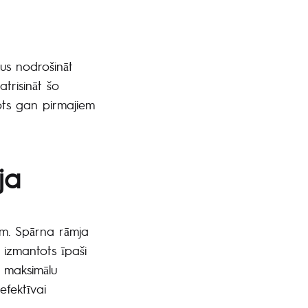
kus nodrošināt
trisināt šo
rots gan pirmajiem
ja
ām. Spārna rāmja
) izmantots īpaši
a maksimālu
efektīvai