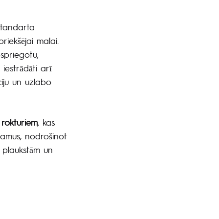
 standarta
priekšējai malai.
spriegotu,
iestrādāti arī
iju un uzlabo
rokturiem
, kas
ramus, nodrošinot
z plaukstām un