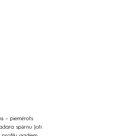
ums – piemērots
padara spārnu ļoti
u profilu gadiem