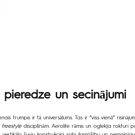
ik:
a pieredze un secinājumi
ais trumpis ir tā universālums. Tas ir “viss vienā” risināj
n
freestyle
disciplīnām. Aerolite rāmis un oglekļa rokturi 
 vertikālo šuvju konstrukcija sola ilgmūžību un nemainīg