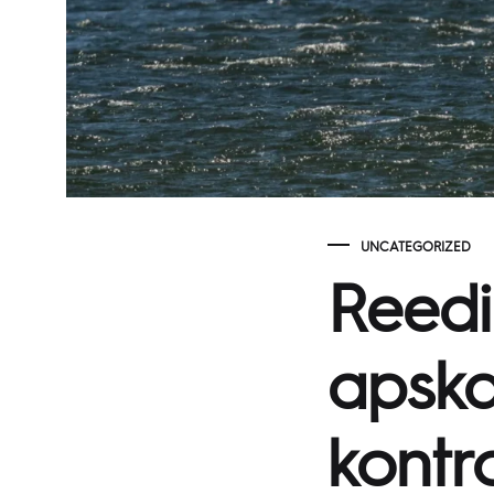
UNCATEGORIZED
Reedi
apska
kontr