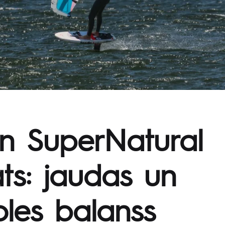
n SuperNatural
ts: jaudas un
oles balanss