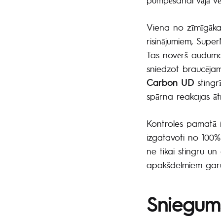
Viena no zīmīgākaj
risinājumiem, Supe
Tas novērš auduma 
sniedzot braucējam 
Carbon UD
stingr
spārna reakcijas āt
Kontroles pamatā i
izgatavoti no 100
ne tikai stingru un
apakšdelmiem garu 
Sniegum