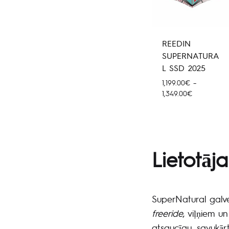
REEDIN
SUPERNATURA
L SSD 2025
1,199.00
€
–
Hinnavahem
1,349.00
€
1,199.00€
kuni
1,349.00€
Lietotāj
SuperNatural galven
freeride
, viļņiem u
atsaucīgu, savukārt