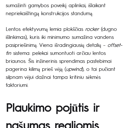
sumažinti gamybos poveikį aplinkai, išlaikant
nepriekaištingą konstrukcijos standumą.
Lentos efektyvumą lemia plokščias
rocker
(dugno
išlinkimas), kuris iki minimumo sumažina vandens
pasipriešinimą. Viena išradingiausių detalių –
offset-
fin
sistema: pelekai sumontuoti arčiau lentos
briaunos. Šis inžinerinis sprendimas pastebimai
pagerina kilimą prieš vėją (
upwind
), o tai pučiant
silpnam vėjui dažnai tampa kritiniu sėkmės
faktoriumi.
Plaukimo pojūtis ir
našumas realiomis