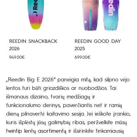
REEDIN SNACKBACK
REEDIN GOOD DAY
2026
2025
949.00
€
699.00
€
„Reedin Big E 2026“ paneigia mitą, kad silpno vėjo
lentos turi būti griozdiškos ar nuobodžios. Tai
išmanaus dizaino, tvarių medžiagų ir
funkcionalumo derinys, paverčiantis net ir ramią
dieną pilnavertė kaitavimo sesija. Jei ieškote įrankio,
kuris išplėstų jūsų galimybių ribas, peržvelkite mūsų
twintip lentų asortimentą
ir išsirinkite tinkamiausią