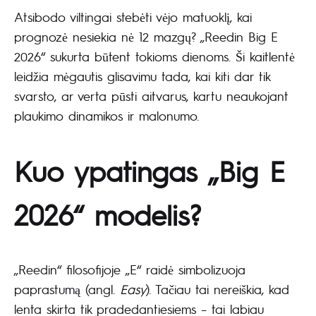
Atsibodo viltingai stebėti vėjo matuoklį, kai
prognozė nesiekia nė 12 mazgų? „Reedin Big E
2026“ sukurta būtent tokioms dienoms. Ši kaitlentė
leidžia mėgautis glisavimu tada, kai kiti dar tik
svarsto, ar verta pūsti aitvarus, kartu neaukojant
plaukimo dinamikos ir malonumo.
Kuo ypatingas „Big E
2026“ modelis?
„Reedin“ filosofijoje „E“ raidė simbolizuoja
paprastumą (angl.
Easy
). Tačiau tai nereiškia, kad
lenta skirta tik pradedantiesiems – tai labiau