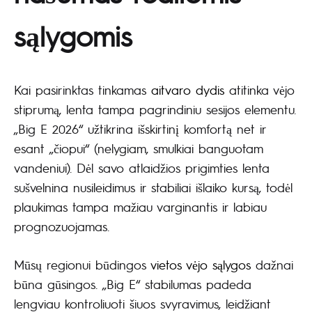
sąlygomis
Kai pasirinktas tinkamas
aitvaro dydis
atitinka vėjo
stiprumą, lenta tampa pagrindiniu sesijos elementu.
„Big E 2026“ užtikrina išskirtinį komfortą net ir
esant „čiopui“ (nelygiam, smulkiai banguotam
vandeniui). Dėl savo atlaidžios prigimties lenta
sušvelnina nusileidimus ir stabiliai išlaiko kursą, todėl
plaukimas tampa mažiau varginantis ir labiau
prognozuojamas.
Mūsų regionui būdingos
vietos vėjo sąlygos
dažnai
būna gūsingos. „Big E“ stabilumas padeda
lengviau kontroliuoti šiuos svyravimus, leidžiant