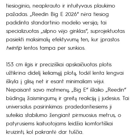
tiesioginio, neapkrauto ir intuityvaus plaukimo
pažadas. „Reedin Big E 2026“ nėra tiesiog
padidinta standartinio modelio versija; tai
specializuotas „silpno vėjo ginklas“, suprojektuotas
pasiekti maksimalų efektyvumą ten, kur įprastos
twintip
lentos tampa per sunkios.
153 cm ilgis ir preciziškai apskaičiuotas plotis
užtikrina didelį keliamąjį plotą, todėl lenta lengvai
iškyla į glisą net ir esant minimaliam vėjui.
Nepaisant savo matmenų, „Big E“ išlaiko „Reedin“
būdingą žaismingumą ir greitą reakciją į judesius. Tai
universalus pasirinkimas: pradedantiesiems ji
suteikia stabilumo žengiant pirmuosius metrus, o
patyrusiems kaituotojams leidžia komfortiškai
kruizinti, kol pakrantė dar tuščia.