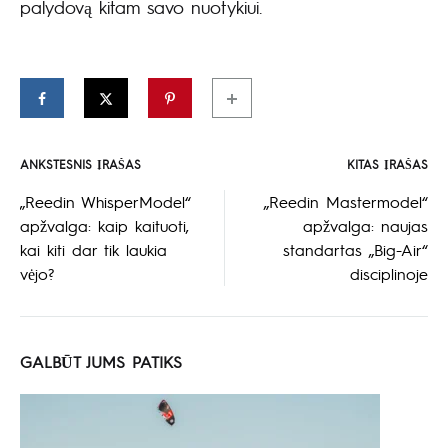
palydovą kitam savo nuotykiui.
ANKSTESNIS ĮRAŠAS
KITAS ĮRAŠAS
Įrašo
„Reedin WhisperModel“
„Reedin Mastermodel“
apžvalga: kaip kaituoti,
apžvalga: naujas
naršymas
kai kiti dar tik laukia
standartas „Big-Air“
vėjo?
disciplinoje
GALBŪT JUMS PATIKS