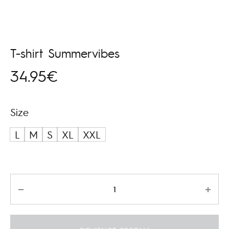
T-shirt Summervibes
34.95
€
Size
L
M
S
XL
XXL
Daudzums