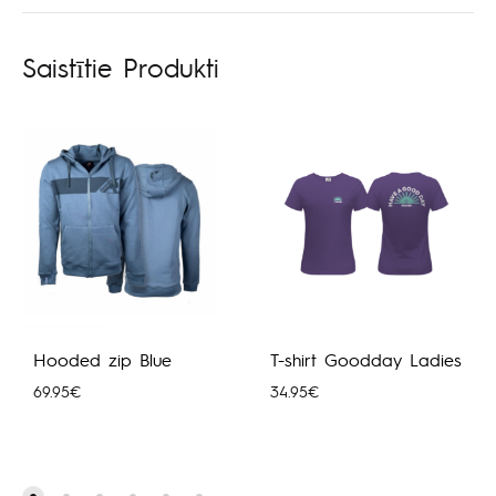
Saistītie Produkti
Hooded zip Blue
T-shirt Goodday Ladies
69.95
€
34.95
€