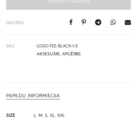
PIEVIENOT GROZAM
DALĪTIES
SKU
LOGO-TEE-BLACK-1-5
AKSESUĀRI
,
APĢĒRBS
PAPILDU INFORMĀCIJA
SIZE
L
,
M
,
S
,
XL
,
XXL