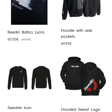
Hoodie with side
Reedin Baltics Lycra
pockets
50.00
€
60.00
€
69.95
€
Sweater Icon
Hooded Sweat Logo