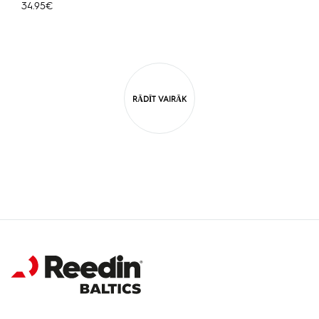
34.95
€
RĀDĪT VAIRĀK