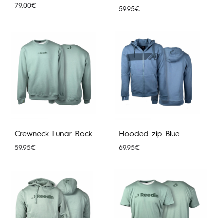
79.00
€
59.95
€
Crewneck Lunar Rock
Hooded zip Blue
59.95
€
69.95
€