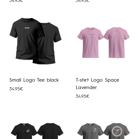
34.95
€
34.95
€
Small Logo Tee black
T-shirt Logo Space
Lavender
34.95
€
34.95
€