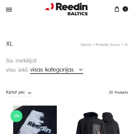
Groz
0
XL
Sākums
Produkts Suurus
XL
Jūs meklējat
visas kategorijas
visu iekš
Kārtot pēc
20 Produkts
17%