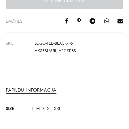
PIEVIENOT GROZAM
DALĪTIES
SKU
LOGO-TEE-BLACK-1-3
AKSESUĀRI
,
APĢĒRBS
PAPILDU INFORMĀCIJA
SIZE
L
,
M
,
S
,
XL
,
XXL