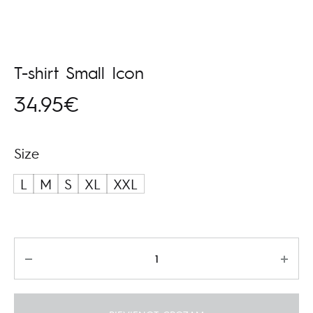
T-shirt Small Icon
34.95
€
Size
L
M
S
XL
XXL
Daudzums