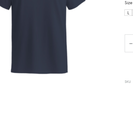
Size
L
Da
SKU