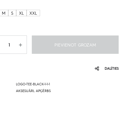
M
S
XL
XXL
udzums
PIEVIENOT GROZAM
DALĪTIES
LOGO-TEE-BLACK-1-1-1
AKSESUĀRI
,
APĢĒRBS