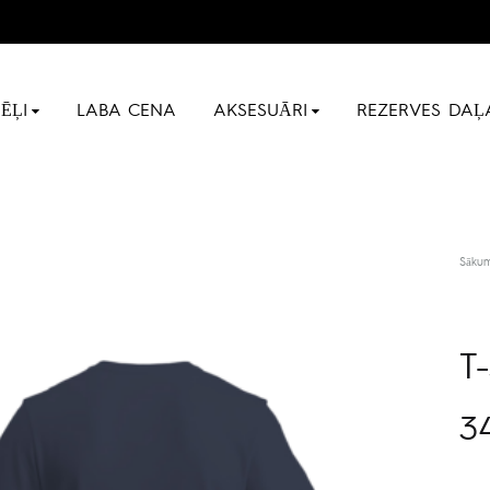
ĒĻI
LABA CENA
AKSESUĀRI
REZERVES DAĻ
Sāku
T
3