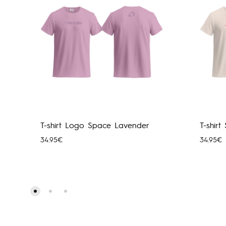
T-shirt Logo Space Lavender
T-shirt
34.95
€
34.95
€