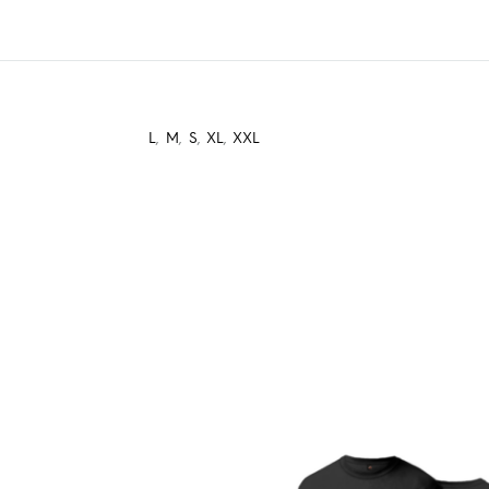
L
,
M
,
S
,
XL
,
XXL