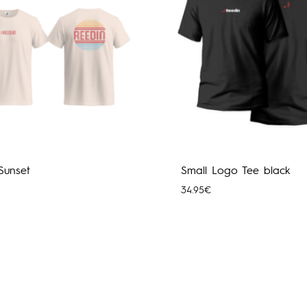
 Sunset
Small Logo Tee black
34.95
€