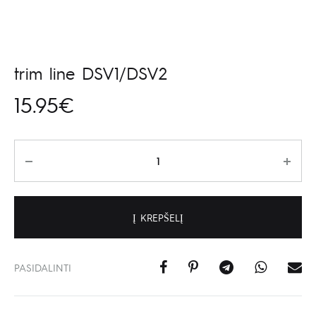
trim line DSV1/DSV2
15.95
€
Kiekis
Į KREPŠELĮ
PASIDALINTI