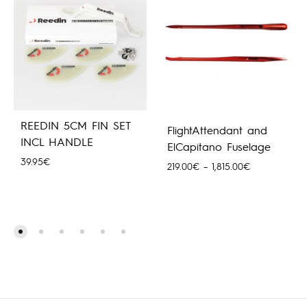
REEDIN 5CM FIN SET
FlightAttendant and
INCL HANDLE
ElCapitano Fuselage
39.95
€
Price
219.00
€
–
1,815.00
€
range:
219.00€
through
1,815.00€