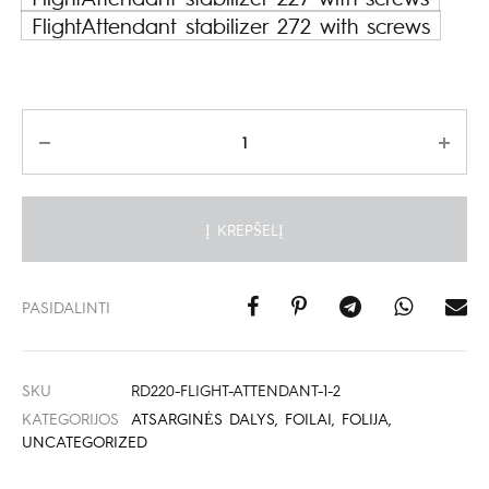
FlightAttendant stabilizer 272 with screws
Kiekis
Į KREPŠELĮ
PASIDALINTI
SKU
RD220-FLIGHT-ATTENDANT-1-2
KATEGORIJOS
ATSARGINĖS DALYS
,
FOILAI
,
FOLIJA
,
UNCATEGORIZED