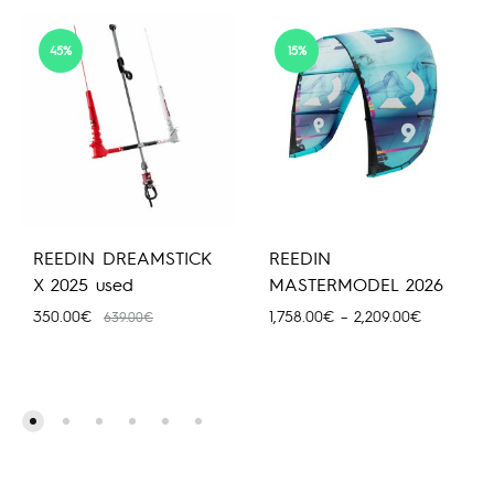
45%
15%
REEDIN DREAMSTICK
REEDIN
X 2025 used
MASTERMODEL 2026
Price
350.00
€
1,758.00
€
–
2,209.00
€
639.00
€
range:
1,758.00€
through
2,209.00€