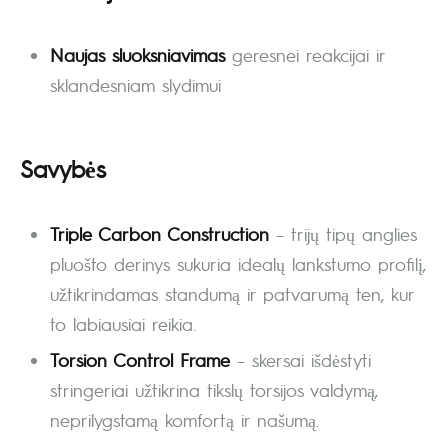
Naujas sluoksniavimas
geresnei reakcijai ir
sklandesniam slydimui
Savybės
Triple Carbon Construction
– trijų tipų anglies
pluošto derinys sukuria idealų lankstumo profilį,
užtikrindamas standumą ir patvarumą ten, kur
to labiausiai reikia.
Torsion Control Frame
– skersai išdėstyti
stringeriai užtikrina tikslų torsijos valdymą,
neprilygstamą komfortą ir našumą.