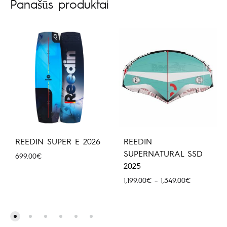
Panašūs produktai
REEDIN SUPER E 2026
REEDIN
SUPERNATURAL SSD
699.00
€
2025
Price
1,199.00
€
–
1,349.00
€
range:
1,199.00€
through
1,349.00€