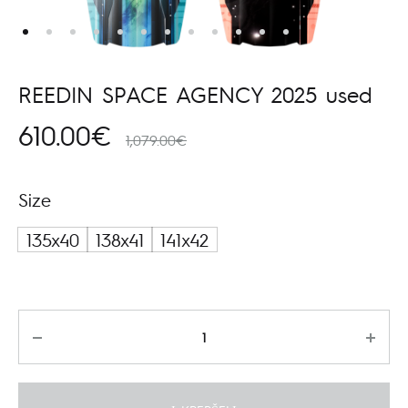
REEDIN SPACE AGENCY 2025 used
610.00
€
1,079.00
€
Size
135x40
138x41
141x42
Kiekis