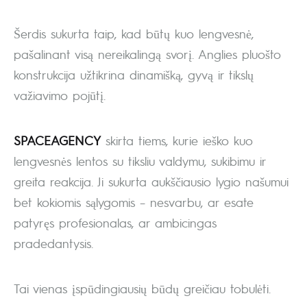
Šerdis sukurta taip, kad būtų kuo lengvesnė,
pašalinant visą nereikalingą svorį. Anglies pluošto
konstrukcija užtikrina dinamišką, gyvą ir tikslų
važiavimo pojūtį.
SPACEAGENCY
skirta tiems, kurie ieško kuo
lengvesnės lentos su tiksliu valdymu, sukibimu ir
greita reakcija. Ji sukurta aukščiausio lygio našumui
bet kokiomis sąlygomis – nesvarbu, ar esate
patyręs profesionalas, ar ambicingas
pradedantysis.
Tai vienas įspūdingiausių būdų greičiau tobulėti.