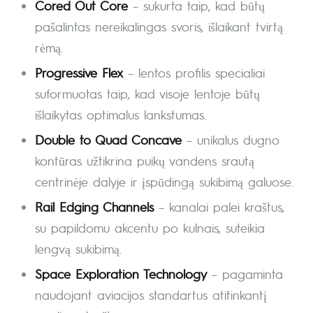
Cored Out Core
– sukurta taip, kad būtų
pašalintas nereikalingas svoris, išlaikant tvirtą
rėmą.
Progressive Flex
– lentos profilis specialiai
suformuotas taip, kad visoje lentoje būtų
išlaikytas optimalus lankstumas.
Double to Quad Concave
– unikalus dugno
kontūras užtikrina puikų vandens srautą
centrinėje dalyje ir įspūdingą sukibimą galuose.
Rail Edging Channels
– kanalai palei kraštus,
su papildomu akcentu po kulnais, suteikia
lengvą sukibimą.
Space Exploration Technology
– pagaminta
naudojant aviacijos standartus atitinkantį