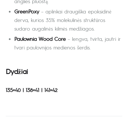
anglies pluoštą.
GreenPoxy
– aplinkai draugiška epoksidinė
derva, kurios 35% molekulinės struktūros
sudaro augalinės kilmės medžiagos.
Paulownia Wood Core
– lengva, tvirta, jautri ir
tvari paulovnijos medienos šerdis.
Dydžiai
135×40 | 138×41 | 141×42