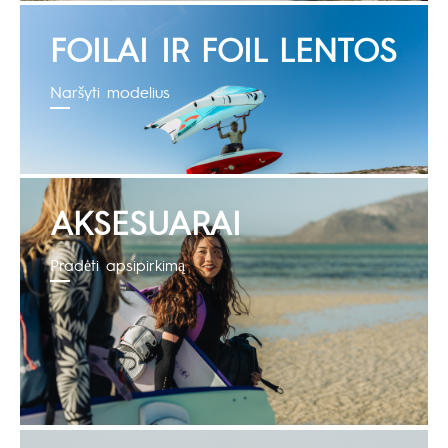
FOILAI IR FOIL LENTOS
Naršyti modelius
AKSESUARAI
Pradėti apsipirkimą