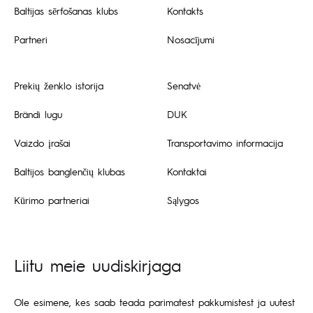
Baltijas sērfošanas klubs
Kontakts
Partneri
Nosacījumi
Prekių ženklo istorija
Senatvė
Brändi lugu
DUK
Vaizdo įrašai
Transportavimo informacija
Baltijos banglenčių klubas
Kontaktai
Kūrimo partneriai
Sąlygos
Liitu meie uudiskirjaga
Ole esimene, kes saab teada parimatest pakkumistest ja uutest