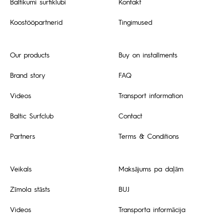
Baltikumi surfiklubi
Kontakt
Koostööpartnerid
Tingimused
Our products
Buy on installments
Brand story
FAQ
Videos
Transport information
Baltic Surfclub
Contact
Partners
Terms & Conditions
Veikals
Maksājums pa daļām
Zīmola stāsts
BUJ
Videos
Transporta informācija