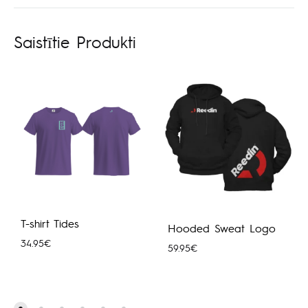
Saistītie Produkti
T-shirt Tides
Hooded Sweat Logo
34.95
€
59.95
€