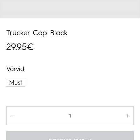
Trucker Cap Black
29.95
€
Värvid
Must
Daudzums