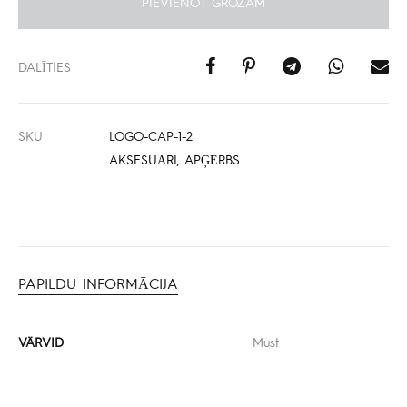
PIEVIENOT GROZAM
DALĪTIES
SKU
LOGO-CAP-1-2
AKSESUĀRI
,
APĢĒRBS
PAPILDU INFORMĀCIJA
VÄRVID
Must