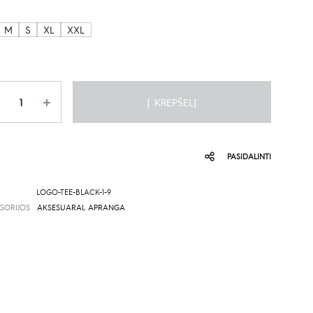
M
S
XL
XXL
is
Į KREPŠELĮ
PASIDALINTI
LOGO-TEE-BLACK-1-9
GORIJOS
AKSESUARAI
,
APRANGA