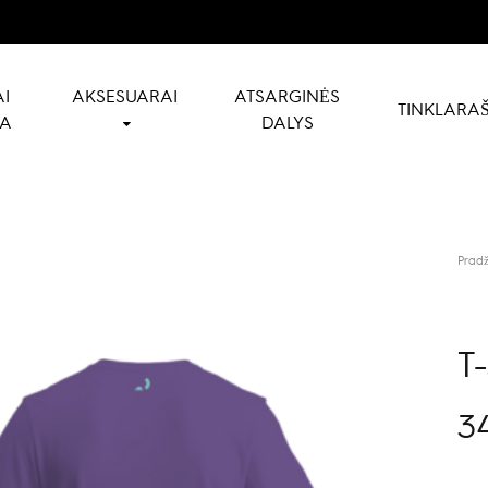
I
AKSESUARAI
ATSARGINĖS
TINKLARAŠ
NA
DALYS
Pradž
T-
3