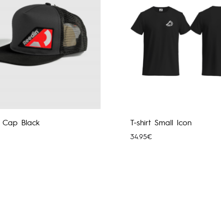
r Cap Black
T-shirt Small Icon
34.95
€