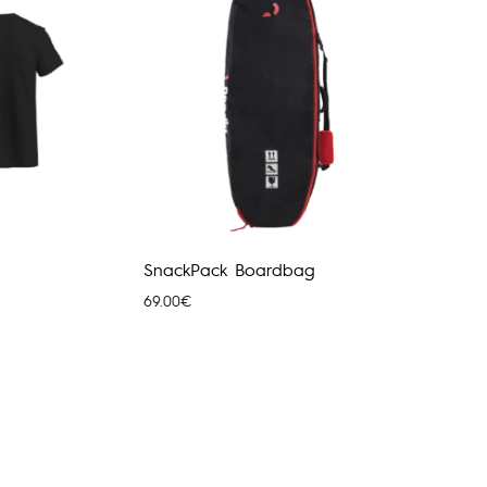
SnackPack Boardbag
69.00
€