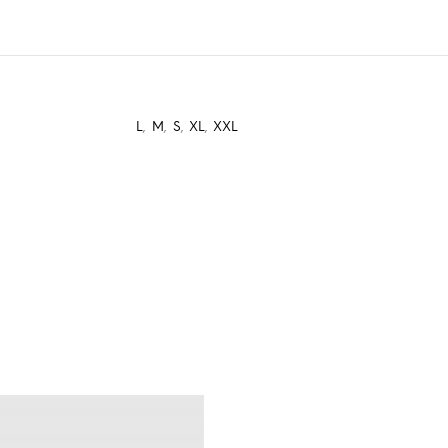
L
,
M
,
S
,
XL
,
XXL