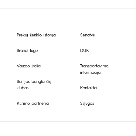
Prekių ženklo istorija
Senatvė
Brändi lugu
DUK
Vaizdo įrašai
Transportavimo
informacija
Baltijos banglenčių
klubas
Kontaktai
Kūrimo partneriai
Sąlygos