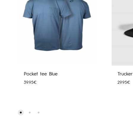
Pocket tee Blue
Trucke
39.95
€
29.95
€