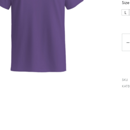
Size
L
Kiek
SKU
KATE