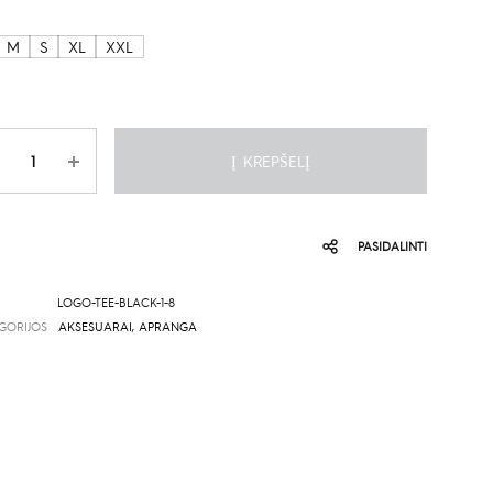
M
S
XL
XXL
is
Į KREPŠELĮ
PASIDALINTI
LOGO-TEE-BLACK-1-8
GORIJOS
AKSESUARAI
,
APRANGA