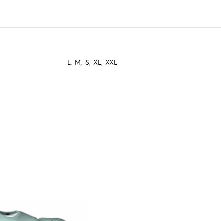
L
,
M
,
S
,
XL
,
XXL