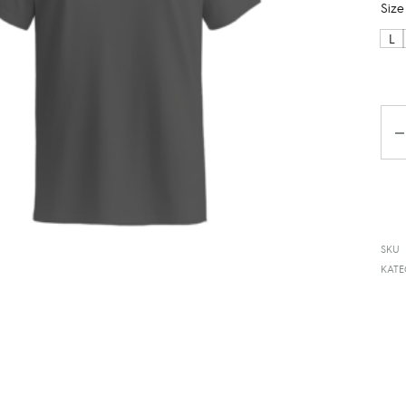
Size
L
Kiek
SKU
KATE