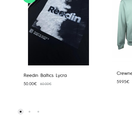
Crewne
Reedin Baltics Lycra
59.95
€
50.00
€
60.00
€