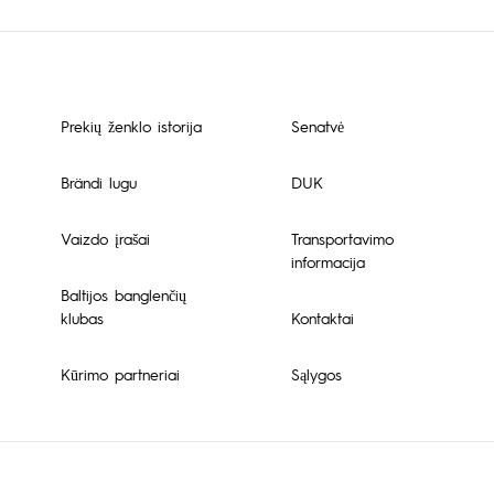
Prekių ženklo istorija
Senatvė
Brändi lugu
DUK
Vaizdo įrašai
Transportavimo
informacija
Baltijos banglenčių
klubas
Kontaktai
Kūrimo partneriai
Sąlygos