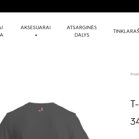
I
AKSESUARAI
ATSARGINĖS
TINKLARAŠ
NA
DALYS
Pradž
T
3