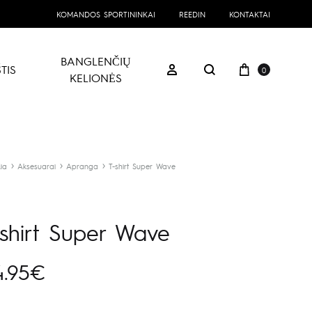
KOMANDOS SPORTININKAI
REEDIN
KONTAKTAI
BANGLENČIŲ
Prekių kre
Prisijungti
TIS
0
Paieška
KELIONĖS
ia
Aksesuarai
Apranga
T-shirt Super Wave
-shirt Super Wave
4.95
€