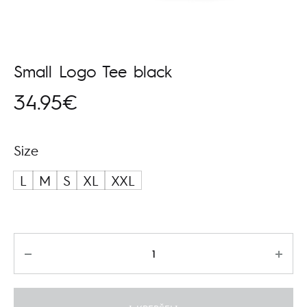
Small Logo Tee black
34.95
€
Size
L
M
S
XL
XXL
Kiekis