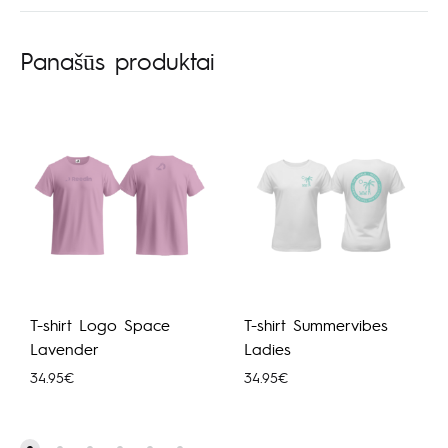
Panašūs produktai
T-shirt Logo Space
T-shirt Summervibes
Lavender
Ladies
34.95
€
34.95
€