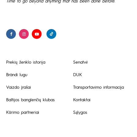
Time to go beyond anything that has been done before.
Prekių ženklo istorija
Senatvė
Brändi lugu
DUK
Vaizdo įrašai
Transportavimo informacija
Baltijos banglenčių klubas
Kontaktai
Kūrimo partneriai
Sąlygos