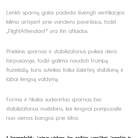
Lenkti sparnų galai padeda išvengti ventiliacijos
kilimo artėjant prie vandens paviršiaus, todėl
„FlightAttendant“ yra itin atlaidus.
Priekinis sparnas ir stabilizatorius puikiai dera
tarpusavyje, todėl galima naudoti trumpą
fiuzeliažą, kuris suteikia foiliui išskirtinį stabilumą ir
labai lengvą valdymą.
Forma ir tiksliai suderintas sparnas bei
stabilizatorius nustebins, kai lengvai pumpuosite
nuo vienos bangos prie kitos.
Į komplektą įeina viskas, ko reikia: varžtai, įrankis ir