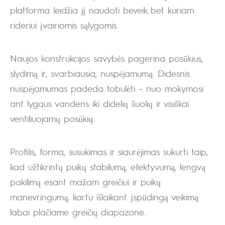
platforma leidžia jį naudoti beveik bet kuriam
rideriui įvairiomis sąlygomis.
Naujos konstrukcijos savybės pagerina posūkius,
slydimą ir, svarbiausia, nuspėjamumą. Didesnis
nuspėjamumas padeda tobulėti – nuo mokymosi
ant lygaus vandens iki didelių šuolių ir visiškai
ventiliuojamų posūkių.
Profilis, forma, susukimas ir siaurėjimas sukurti taip,
kad užtikrintų puikų stabilumą, efektyvumą, lengvą
pakilimą esant mažam greičiui ir puikų
manevringumą, kartu išlaikant įspūdingą veikimą
labai plačiame greičių diapazone.