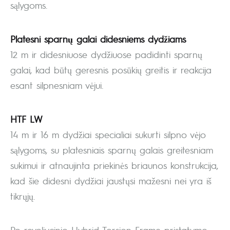
sąlygoms.
Platesni sparnų galai didesniems dydžiams
12 m ir didesniuose dydžiuose padidinti sparnų
galai, kad būtų geresnis posūkių greitis ir reakcija
esant silpnesniam vėjui.
HTF LW
14 m ir 16 m dydžiai specialiai sukurti silpno vėjo
sąlygoms, su platesniais sparnų galais greitesniam
sukimui ir atnaujinta priekinės briaunos konstrukcija,
kad šie didesni dydžiai jaustųsi mažesni nei yra iš
tikrųjų.
Po revoliucinio Hybrid Torsion Frame pristatymo,