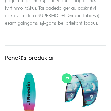
pagerinti geometriją, pridedant 4 papildomus
tvirtinimo taškus. Tai padeda geriau paskirstyti
apkrovą ir daro SUPERMODEL žymiai stabilesnį
esant galingoms sąlygoms bei atliekant loopus.
Panašūs produktai
15%