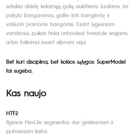
suteikia didelę keliamąją galią aukštiems šuoliams. Jei
pakyla bangavimas, galite imti banglentę ir
važiuoti įvairiomis bangomis. Esant lygesniam
vandeniui, puikiai tinka unhooked freestyle sesijoms
arba foilinimui esant silpnam vėjui.
Bet kuri disciplina, bet kokios sąlygos: SuperModel
tai sugeba.
Kas naujo
HTF2
Ilgesnis FlexLite segmentas dar greitesniam ir
jautresniam kaitui.