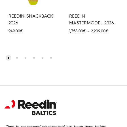
REEDIN SNACKBACK
REEDIN
2026
MASTERMODEL 2026
Price
949.00
€
1,758.00
€
–
2,209.00
€
range:
1,758.00€
through
2,209.00€
Time to go beyond anything that has been done before.