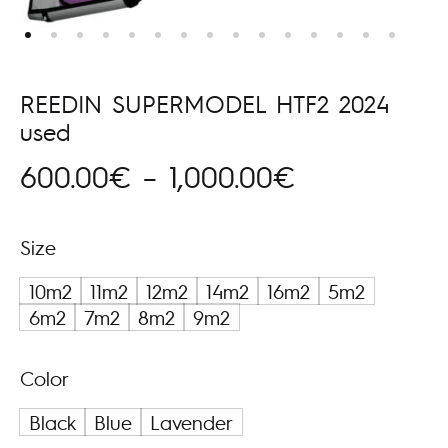
REEDIN SUPERMODEL HTF2 2024
used
Price
600.00
€
–
1,000.00
€
range:
Size
600.00€
10m2
11m2
12m2
14m2
16m2
5m2
through
6m2
7m2
8m2
9m2
1,000.00€
Color
Black
Blue
Lavender