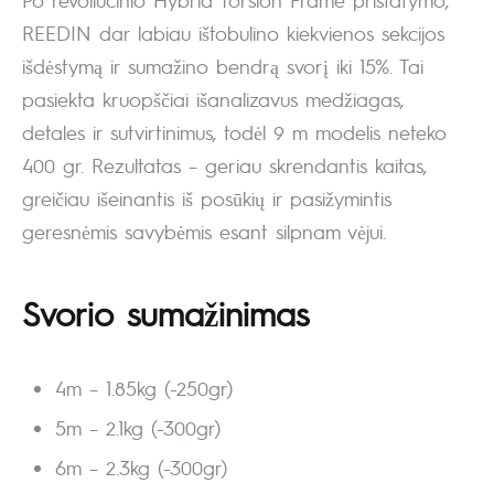
REEDIN dar labiau ištobulino kiekvienos sekcijos
išdėstymą ir sumažino bendrą svorį iki 15%. Tai
pasiekta kruopščiai išanalizavus medžiagas,
detales ir sutvirtinimus, todėl 9 m modelis neteko
400 gr. Rezultatas – geriau skrendantis kaitas,
greičiau išeinantis iš posūkių ir pasižymintis
geresnėmis savybėmis esant silpnam vėjui.
Svorio sumažinimas
4m – 1.85kg (-250gr)
5m – 2.1kg (-300gr)
6m – 2.3kg (-300gr)