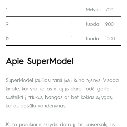
5
1
Mėlyna
700
9
1
Juoda
900
12
1
Juoda
1000
Apie SuperModel
SuperModel jaučiasi tarsi jūsų kūno tęsinys. Visada
žinote, kur yra kaitas ir ką jis daro, todėl galite
susitelkti į triukus, bangas ar bet kokias sąlygas,
kurias pasiūlo vandenynas.
Kaito posūkiai ir skrydis daro jį itin universalų. Jis