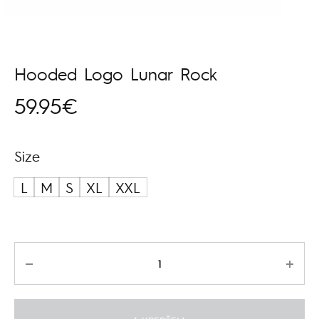
Hooded Logo Lunar Rock
59.95
€
Size
L
M
S
XL
XXL
Kiekis