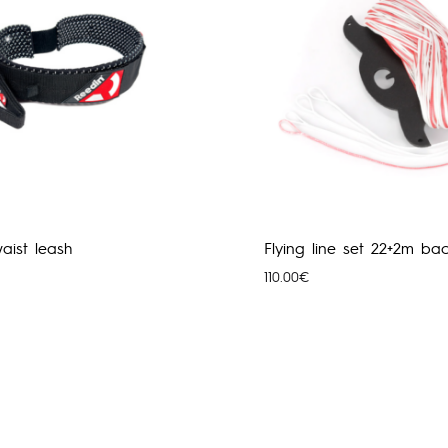
aist leash
Flying line set 22+2m bac
110.00
€