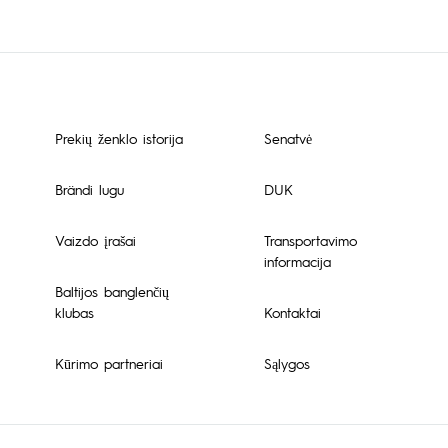
Prekių ženklo istorija
Senatvė
Brändi lugu
DUK
Vaizdo įrašai
Transportavimo
informacija
Baltijos banglenčių
klubas
Kontaktai
Kūrimo partneriai
Sąlygos