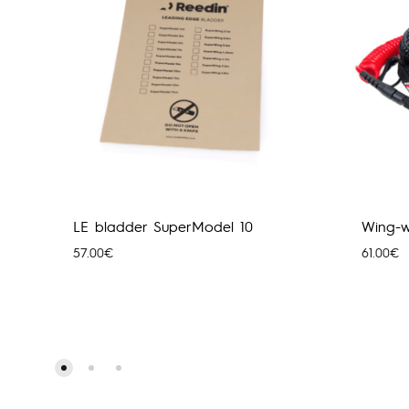
LE bladder SuperModel 10
Wing-w
57.00
€
61.00
€