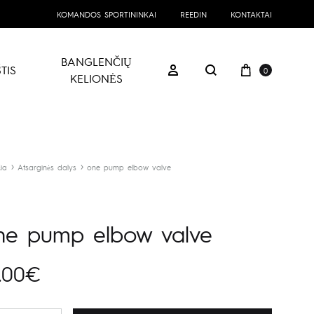
KOMANDOS SPORTININKAI
REEDIN
KONTAKTAI
BANGLENČIŲ
Prekių kre
Prisijungti
TIS
0
Paieška
KELIONĖS
ia
Atsarginės dalys
one pump elbow valve
ne pump elbow valve
.00
€