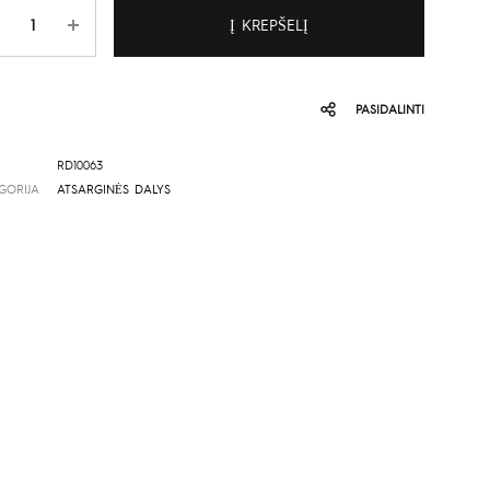
is
Į KREPŠELĮ
PASIDALINTI
RD10063
GORIJA
ATSARGINĖS DALYS