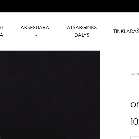
I
AKSESUARAI
ATSARGINĖS
TINKLARAŠ
NA
DALYS
Pradž
o
10