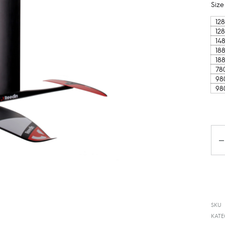
Size
12
12
14
18
18
78
98
98
Kiek
SKU
KATE