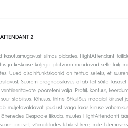
 ATTENDANT 2
kasutusmugavust silmas pidades. FlightAttendant foilidega
itus ja keskmise küljega platvorm muudavad selle foili, 
tes. Uued disainifunktsioonid on tehtud selleks, et suure
sitavust. Suurem prognoositavus aitab teil sõita tasasel
lt ventileeritavate pööreteni välja. Profiil, kontuur, keerd
suur stabiilsus, tõhusus, lihtne õhkutõus madalal kiirus
ab muljetavaldavat jõudlust väga laias kiiruse vahemikus.
lähenedes ülespoole liikuda, muutes FlightAttendanti äärm
 suurepäraselt, võimaldades lühikest kere, mille tulemuse