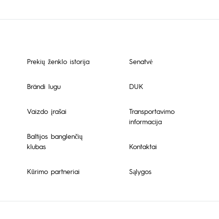
Prekių ženklo istorija
Senatvė
Brändi lugu
DUK
Vaizdo įrašai
Transportavimo
informacija
Baltijos banglenčių
klubas
Kontaktai
Kūrimo partneriai
Sąlygos