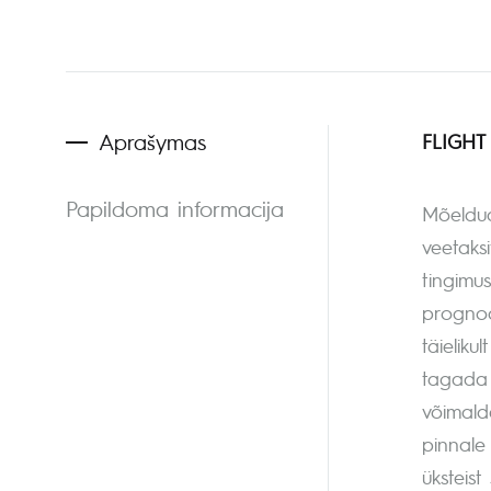
Aprašymas
FLIGHT
Papildoma informacija
Mõeldud 
veetaks
tingimus
prognoo
täieliku
tagada 
võimald
pinnale 
üksteist