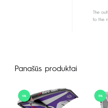
The out
to the n
Panašūs produktai
14%
15%