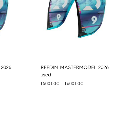
2026
REEDIN MASTERMODEL 2026
used
Price
1,500.00
€
–
1,600.00
€
0€
range:
1,500.00€
00€
through
1,600.00€