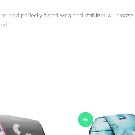
line and perfectly tuned wing and stabilizer will amaz
ext.
15%