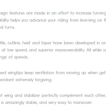
ign features are made in an effort to increase turning, 
ability helps you advance your riding from learning on f
ed turns.
ile, outline, twist and taper have been developed in orde
f at low speed, and superior maneuverability. All while 
nge of speeds.
ved wingtips keep ventilation from moving up when gett
tendant extremely forgiving.
nt wing and stabilizer perfectly complement each other, 
at is amazingly stable, and very easy to maneuver.