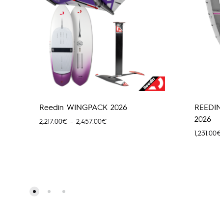
Reedin WINGPACK 2026
REEDIN
2026
Price
2,217.00
€
–
2,457.00
€
range:
1,231.00
2,217.00€
through
2,457.00€