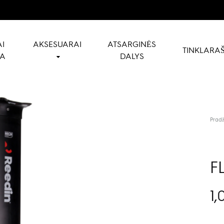
I
AKSESUARAI
ATSARGINĖS
TINKLARAŠ
NA
DALYS
Pradž
F
1,