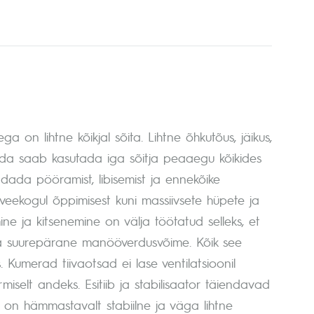
 on lihtne kõikjal sõita. Lihtne õhkutõus, jäikus,
mida saab kasutada iga sõitja peaaegu kõikides
ndada pööramist, libisemist ja ennekõike
 veekogul õppimisest kuni massiivsete hüpete ja
umine ja kitsenemine on välja töötatud selleks, et
el ja suurepärane manööverdusvõime. Kõik see
 Kumerad tiivaotsad ei lase ventilatsioonil
iselt andeks. Esitiib ja stabilisaator täiendavad
ks on hämmastavalt stabiilne ja väga lihtne