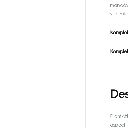
manööver
vaevata 
Komplekt
Komplekt
Des
FlightAt
aspect 