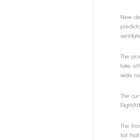
New des
predict
ventilat
The prof
take of
wide ra
The cur
FlightAt
The fro
foil th