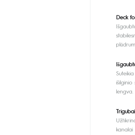
Deck f
Išgaubta
stabiles
plūdrumo
Išgaubt
Suteikia
išilgini
lengva.
Triguba
Užtikri
kanalai 