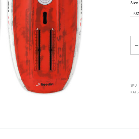
Size
10
Kiek
SKU
KATE