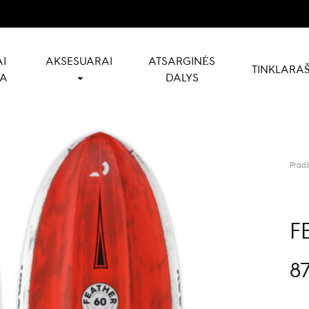
I
AKSESUARAI
ATSARGINĖS
TINKLARAŠ
NA
DALYS
Pradž
F
8