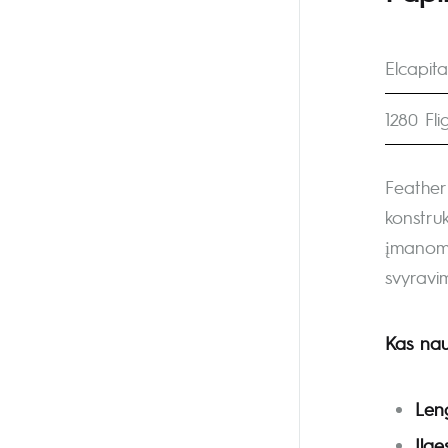
Elcapit
1280 Fl
Feather
konstruk
įmanoma
svyravim
Kas nau
Leng
Ilge