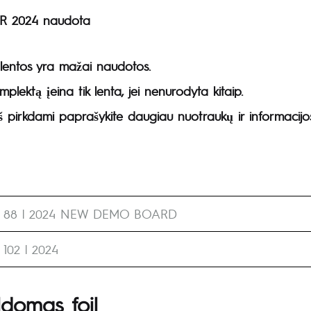
R 2024 naudota
 lentos yra mažai naudotos.
mplektą įeina tik lenta, jei nenurodyta kitaip.
š pirkdami paprašykite daugiau nuotraukų ir informacijos
r 88 l 2024 NEW DEMO BOARD
 102 l 2024
ldomas foil