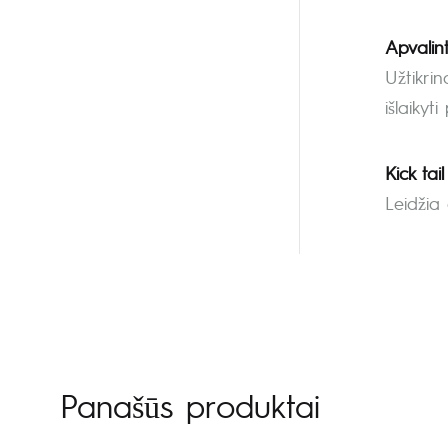
Apvalint
Užtikrin
išlaikyt
Kick tail
Leidžia 
Panašūs produktai