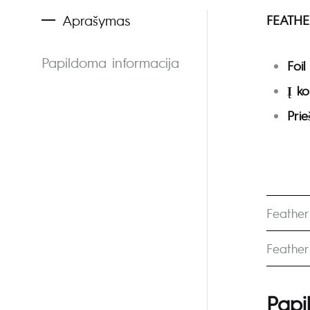
Aprašymas
FEATHE
Papildoma informacija
Foil
Į ko
Prie
Feathe
Feather
Papi