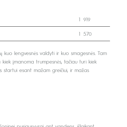
1
919
1
570
ūtų kuo lengvesnės valdyti ir kuo smagesnės. Tam
 yra kiek įmanoma trumpesnės, tačiau turi kiek
 startui esant mažam greičiui, ir mažas
šoninei pusiausvyrai ant vandens, išlaikant