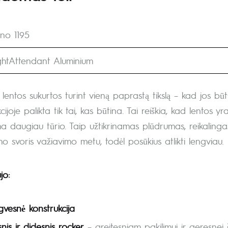
ano 1195
ightAttendant Aluminium
 lentos sukurtos turint vieną paprastą tikslą – kad jos b
cijoje palikta tik tai, kas būtina. Tai reiškia, kad lentos
 daugiau tūrio. Taip užtikrinamas plūdrumas, reikalingas
o svoris važiavimo metu, todėl posūkius atlikti lengviau.
jo:
vesnė konstrukcija
snis ir didesnis rocker
– greitesniam pakilimui ir geresnei 