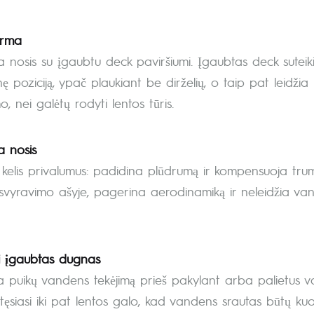
orma
 nosis su įgaubtu deck paviršiumi. Įgaubtas deck suteikia
nę poziciją, ypač plaukiant be dirželių, o taip pat leidžia
, nei galėtų rodyti lentos tūris.
a nosis
 kelis privalumus: padidina plūdrumą ir kompensuoja trump
o svyravimo ašyje, pagerina aerodinamiką ir neleidžia vande
i įgaubtas dugnas
na puikų vandens tekėjimą prieš pakylant arba palietus v
tęsiasi iki pat lentos galo, kad vandens srautas būtų kuo