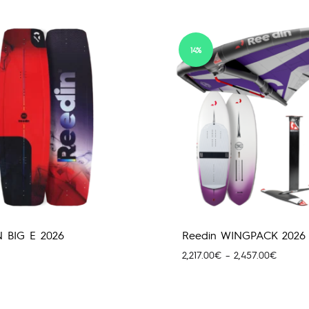
14%
 BIG E 2026
Reedin WINGPACK 2026
Price
2,217.00
€
–
2,457.00
€
range:
2,217.0
through