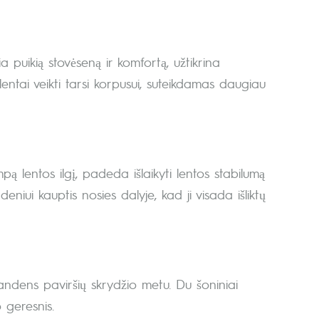
 puikią stovėseną ir komfortą, užtikrina
 lentai veikti tarsi korpusui, suteikdamas daugiau
ą lentos ilgį, padeda išlaikyti lentos stabilumą
niui kauptis nosies dalyje, kad ji visada išliktų
andens paviršių skrydžio metu. Du šoniniai
 geresnis.