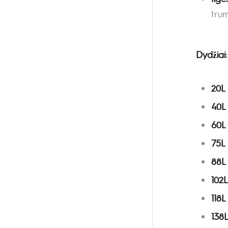
trum
Dydžiai:
20L
40L
60L
75L
88L
102L
118L
138