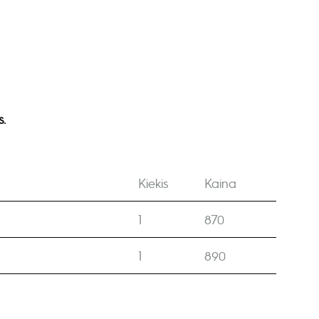
.
Kiekis
Kaina
1
870
1
890