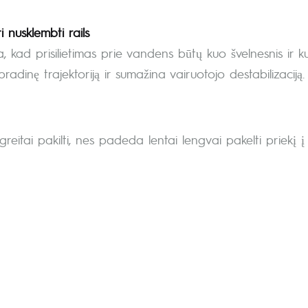
i nusklembti rails
a, kad prisilietimas prie vandens būtų kuo švelnesnis ir 
i pradinę trajektoriją ir sumažina vairuotojo destabilizaciją.
greitai pakilti, nes padeda lentai lengvai pakelti priekį į 