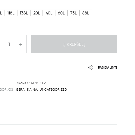
870.00€
2L
118L
138L
20L
40L
60L
75L
88L
through
890.00€
is
Į KREPŠELĮ
PASIDALINTI
RD230-FEATHER-1-2
GORIJOS
GERAI KAINA
,
UNCATEGORIZED