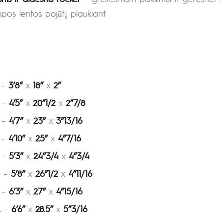
pos lentos pojūtį plaukiant
–
3’8”
x
18”
x
2”
–
4’5”
x
20”1/2
x
2”7/8
–
4’7”
x
23”
x
3”13/16
–
4’10”
x
25”
x
4”7/16
–
5’3”
x
24”3/4
x
4”3/4
–
5’8”
x
26”1/2
x
4”11/16
–
6’3”
x
27”
x
4”15/16
L
–
6’6”
x
28.5”
x
5”3/16