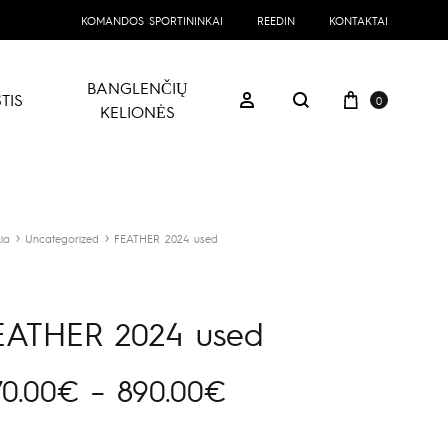
KOMANDOS SPORTININKAI
REEDIN
KONTAKTAI
BANGLENČIŲ
Prekių kre
Prisijungti
TIS
0
Paieška
KELIONĖS
ia
Uncategorized
FEATHER 2024 used
EATHER 2024 used
Price
70.00
€
–
890.00
€
range: