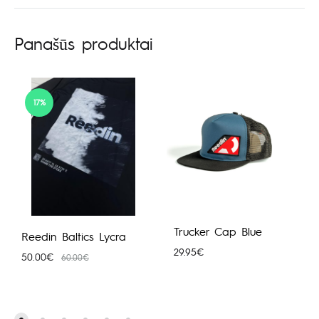
Panašūs produktai
17%
Trucker Cap Blue
Reedin Baltics Lycra
29.95
€
50.00
€
60.00
€