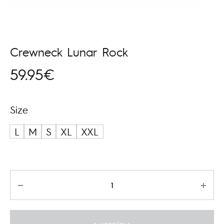
Crewneck Lunar Rock
59.95
€
Size
L
M
S
XL
XXL
Kiekis