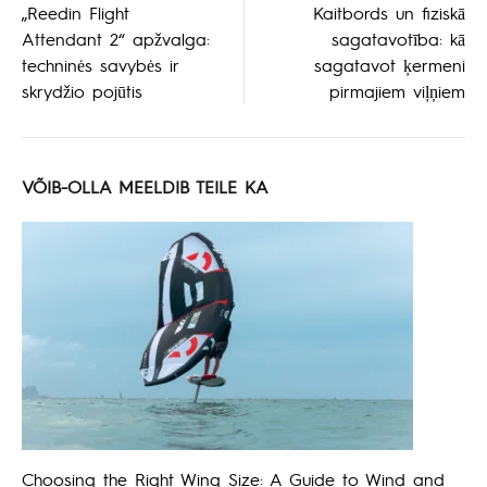
„Reedin Flight
Kaitbords un fiziskā
Attendant 2“ apžvalga:
sagatavotība: kā
navigeerimine
techninės savybės ir
sagatavot ķermeni
skrydžio pojūtis
pirmajiem viļņiem
VÕIB-OLLA MEELDIB TEILE KA
Choosing the Right Wing Size: A Guide to Wind and