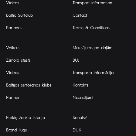
Videos
Transport information
Baltic Surfclub
Contact
Partners
Terms & Conditions
Veikals
Maksājums pa daļām
Zīmola stāsts
BUJ
Videos
Transporta informācija
Baltijas sērfošanas klubs
Kontakts
Partneri
Nosacījumi
Prekių ženklo istorija
Senatvė
Brändi lugu
DUK