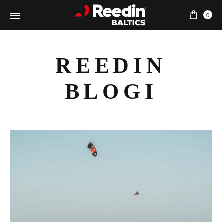
Ostu
0
REEDIN
BLOGI