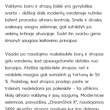
Valdymo baro ir stropų būklė yra gyvybiškai
svarbi – didžioji dalis incidentų vandenyje nutinka
būtent praradus aitvaro kontrolę. Smėlis ir druska,
susikaupę saugos sistemoje, gali sutrikdyti jos
veikimą kritinėje situacijoje. Todėl itin svarbu gerai
išmanyti
saugaus kaitavimo principus
.
Visada po naudojimo nuskalaukite barą ir stropas
gėlu vandeniu, kad apsaugotumėte detales nuo
korozijos. Atidžiai apžiūrėkite stropas: net ir
nedidelis mazgas gali sumažinti jų tvirtumą iki 50
%. Pastebėję, kad stropos pradėjo pūstis ar
trūkinėti, nedelsdami jas pakeiskite – tai užtikrins
tikslų
aitvaro valdymą
ir jūsų saugumą. Moderniose
sistemose, pavyzdžiui, „DreamStick X“, naudojamos
SK99 skrydžio stropos pasižymi kur kas didesniu