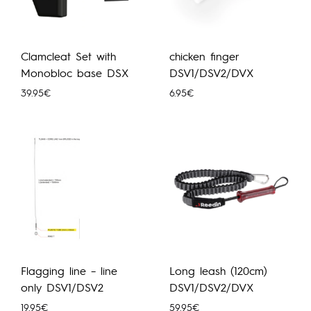
Clamcleat Set with
chicken finger
Monobloc base DSX
DSV1/DSV2/DVX
39.95
€
6.95
€
Flagging line – line
Long leash (120cm)
only DSV1/DSV2
DSV1/DSV2/DVX
19.95
€
59.95
€