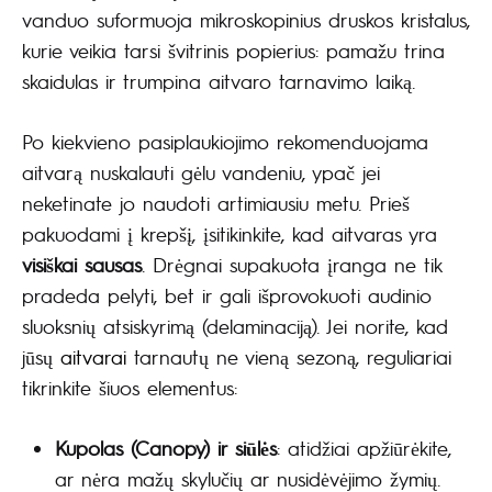
vanduo suformuoja mikroskopinius druskos kristalus,
kurie veikia tarsi švitrinis popierius: pamažu trina
skaidulas ir trumpina aitvaro tarnavimo laiką.
Po kiekvieno pasiplaukiojimo rekomenduojama
aitvarą nuskalauti gėlu vandeniu, ypač jei
neketinate jo naudoti artimiausiu metu. Prieš
pakuodami į krepšį, įsitikinkite, kad aitvaras yra
visiškai sausas
. Drėgnai supakuota įranga ne tik
pradeda pelyti, bet ir gali išprovokuoti audinio
sluoksnių atsiskyrimą (delaminaciją). Jei norite, kad
jūsų
aitvarai
tarnautų ne vieną sezoną, reguliariai
tikrinkite šiuos elementus:
Kupolas (Canopy) ir siūlės
: atidžiai apžiūrėkite,
ar nėra mažų skylučių ar nusidėvėjimo žymių.