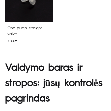
One pump straight
valve
10.00
€
Valdymo baras ir
stropos: jūsų kontrolės
pagrindas