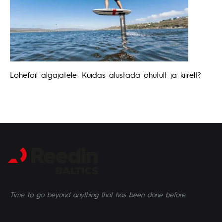
Lohefoil algajatele: Kuidas alustada ohutult ja kiirelt?
Time to go beyond anything that has been done before.