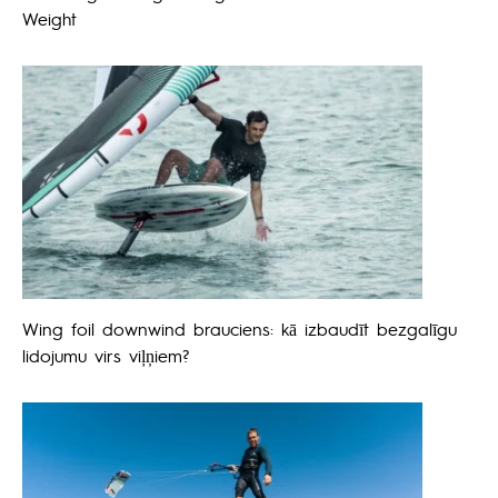
Weight
Wing foil downwind brauciens: kā izbaudīt bezgalīgu
lidojumu virs viļņiem?