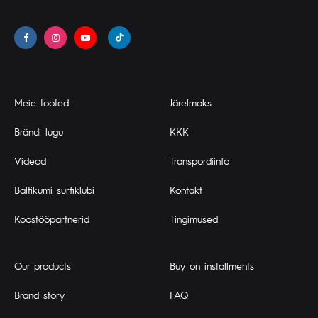
Meie tooted
Järelmaks
Brändi lugu
KKK
Videod
Transpordiinfo
Baltikumi surfiklubi
Kontakt
Koostööpartnerid
Tingimused
Our products
Buy on installments
Brand story
FAQ