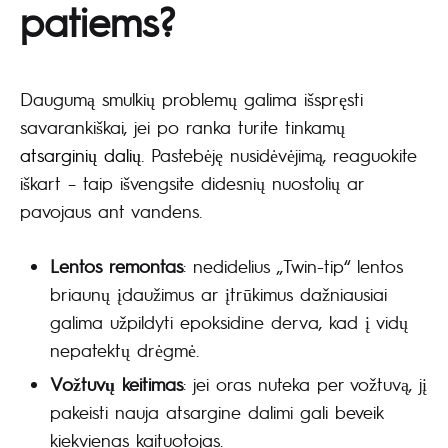
patiems?
Daugumą smulkių problemų galima išspręsti
savarankiškai, jei po ranka turite tinkamų
atsarginių dalių
. Pastebėję nusidėvėjimą, reaguokite
iškart – taip išvengsite didesnių nuostolių ar
pavojaus ant vandens.
Lentos remontas
: nedidelius „Twin-tip“ lentos
briaunų įdaužimus ar įtrūkimus dažniausiai
galima užpildyti epoksidine derva, kad į vidų
nepatektų drėgmė.
Vožtuvų keitimas
: jei oras nuteka per vožtuvą, jį
pakeisti nauja atsargine dalimi gali beveik
kiekvienas kaituotojas.