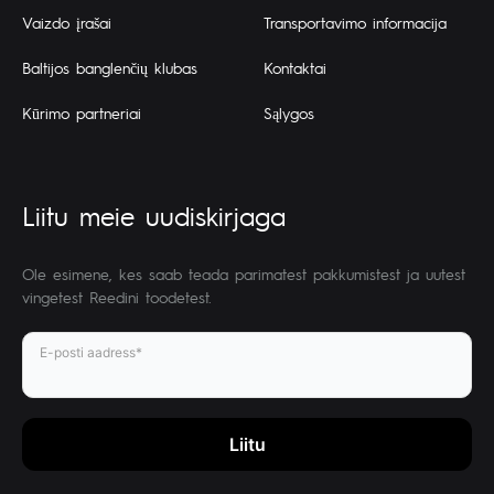
Vaizdo įrašai
Transportavimo informacija
Baltijos banglenčių klubas
Kontaktai
Kūrimo partneriai
Sąlygos
Liitu meie uudiskirjaga
Ole esimene, kes saab teada parimatest pakkumistest ja uutest
vingetest Reedini toodetest.
E-posti aadress*