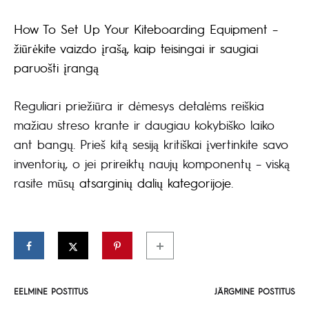
How To Set Up Your Kiteboarding Equipment –
žiūrėkite vaizdo įrašą, kaip teisingai ir saugiai
paruošti įrangą
Reguliari priežiūra ir dėmesys detalėms reiškia
mažiau streso krante ir daugiau kokybiško laiko
ant bangų. Prieš kitą sesiją kritiškai įvertinkite savo
inventorių, o jei prireiktų naujų komponentų – viską
rasite mūsų
atsarginių dalių kategorijoje
.
EELMINE POSTITUS
JÄRGMINE POSTITUS
Postituse