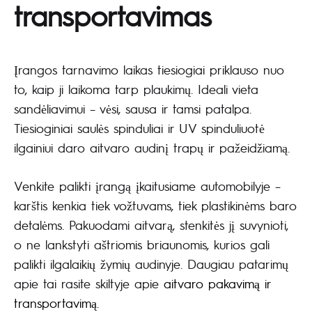
transportavimas
Įrangos tarnavimo laikas tiesiogiai priklauso nuo
to, kaip ji laikoma tarp plaukimų. Ideali vieta
sandėliavimui – vėsi, sausa ir tamsi patalpa.
Tiesioginiai saulės spinduliai ir UV spinduliuotė
ilgainiui daro aitvaro audinį trapų ir pažeidžiamą.
Venkite palikti įrangą įkaitusiame automobilyje –
karštis kenkia tiek vožtuvams, tiek plastikinėms baro
detalėms. Pakuodami aitvarą, stenkitės jį suvynioti,
o ne lankstyti aštriomis briaunomis, kurios gali
palikti ilgalaikių žymių audinyje. Daugiau patarimų
apie tai rasite skiltyje apie
aitvaro pakavimą ir
transportavimą
.