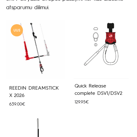
atsparumu dilimui.
UUS
Quick Release
REEDIN DREAMSTICK
complete DSV1/DSV2
X 2026
129.95
€
639.00
€