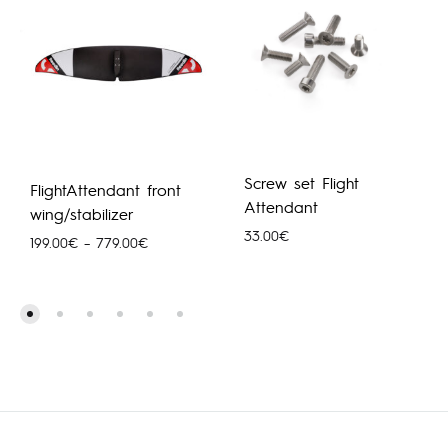
Screw set Flight
FlightAttendant front
Attendant
wing/stabilizer
33.00
€
Price
199.00
€
–
779.00
€
range:
199.00€
through
779.00€