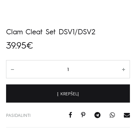
Clam Cleat Set DSV1/DSV2
39.95
€
Kiekis
Į KREPŠELĮ
PASIDALINTI